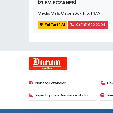
İZLEM ECZANESİ
Meclis Mah. Özben Sok. No: 14/A
Yol Tarifi Al
0 (216) 622 23 04
Nöbetçi Eczaneler
Ha
Süper Lig Puan Durumu ve Fikstür
Tüm