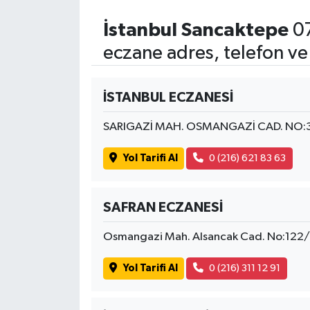
İstanbul Sancaktepe
07
eczane adres, telefon ve
İSTANBUL ECZANESİ
SARIGAZİ MAH. OSMANGAZİ CAD. NO:
Yol Tarifi Al
0 (216) 621 83 63
SAFRAN ECZANESİ
Osmangazi Mah. Alsancak Cad. No:122
Yol Tarifi Al
0 (216) 311 12 91