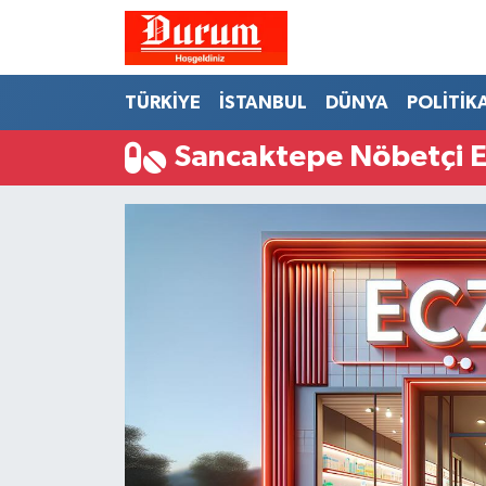
Nöbetçi Eczaneler
TÜRKİYE
İSTANBUL
DÜNYA
POLİTİK
Hava Durumu
Sancaktepe Nöbetçi E
Namaz Vakitleri
Trafik Durumu
Süper Lig Puan Durumu ve Fikstür
Tüm Manşetler
Son Dakika Haberleri
Haber Arşivi