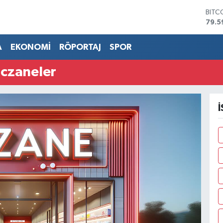
BITC
79.5
DOL
45,4
A
EKONOMİ
RÖPORTAJ
SPOR
EUR
53,3
czaneler
STER
61,6
G.AL
686
BİST
14.5