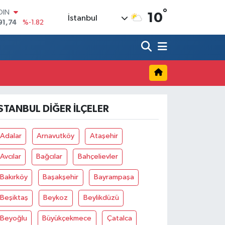
°
OIN
10
İstanbul
91,74
%-1.82
AR
3620
%0.02
O
8690
%0.19
LİN
0380
%0.18
TIN
2,09000
%0.19
İSTANBUL DIĞER İLÇELER
100
98,00
%0
Adalar
Arnavutköy
Ataşehir
Avcılar
Bağcılar
Bahçelievler
Bakırköy
Başakşehir
Bayrampaşa
Beşiktaş
Beykoz
Beylikdüzü
Beyoğlu
Büyükçekmece
Çatalca