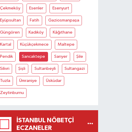
Çekmeköy
Esenler
Esenyurt
Eyüpsultan
Fatih
Gaziosmanpaşa
Güngören
Kadıköy
Kâğıthane
Kartal
Küçükçekmece
Maltepe
Pendik
Sancaktepe
Sarıyer
Şile
Silivri
Şişli
Sultanbeyli
Sultangazi
Tuzla
Ümraniye
Üsküdar
Zeytinburnu
İSTANBUL NÖBETÇI
ECZANELER