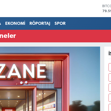
BITC
79.5
DOL
45,4
A
EKONOMİ
RÖPORTAJ
SPOR
EUR
53,3
neler
STER
61,6
G.AL
686
BİST
14.5