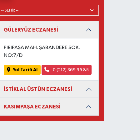
GÜLERYÜZ ECZANESİ
PİRİPAŞA MAH. ŞABANDERE SOK.
NO:7/D
Yol Tarifi Al
0 (212) 369 95 85
İSTİKLAL ÜSTÜN ECZANESİ
KASIMPAŞA ECZANESİ