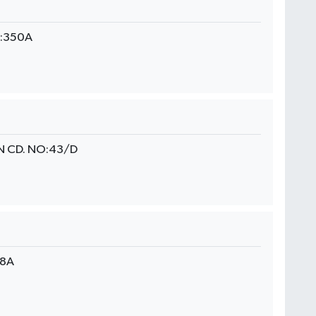
:350A
N CD. NO:43/D
18A