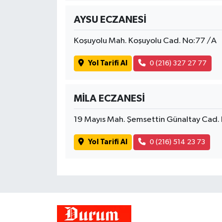
AYSU ECZANESİ
Koşuyolu Mah. Koşuyolu Cad. No:77 /A
Yol Tarifi Al
0 (216) 327 27 77
MİLA ECZANESİ
19 Mayıs Mah. Şemsettin Günaltay Cad
Yol Tarifi Al
0 (216) 514 23 73