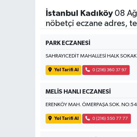
İstanbul Kadıköy
08 Ağ
nöbetçi eczane adres, te
PARK ECZANESİ
SAHRAYICEDİT MAHALLESİ HALK SOKAK
Yol Tarifi Al
0 (216) 360 37 97
MELİS HANLI ECZANESİ
ERENKÖY MAH. ÖMERPAŞA SOK. NO:5
Yol Tarifi Al
0 (216) 550 77 77