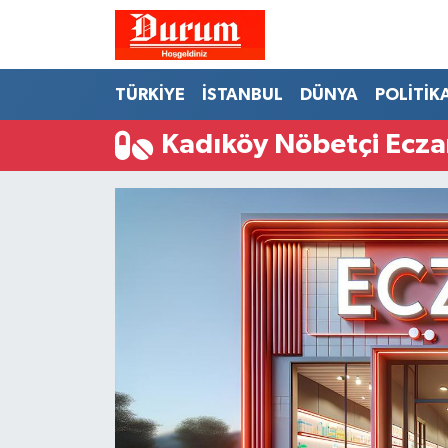
Nöbetçi Eczaneler
TÜRKİYE
İSTANBUL
DÜNYA
POLİTİK
Hava Durumu
Kadıköy Nöbetçi Ecza
Namaz Vakitleri
Trafik Durumu
Süper Lig Puan Durumu ve Fikstür
Tüm Manşetler
Son Dakika Haberleri
Haber Arşivi