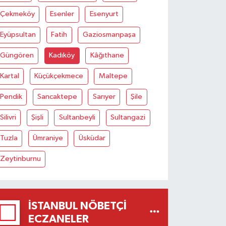
Çekmeköy
Esenler
Esenyurt
Eyüpsultan
Fatih
Gaziosmanpaşa
Güngören
Kadıköy
Kâğıthane
Kartal
Küçükçekmece
Maltepe
Pendik
Sancaktepe
Sarıyer
Şile
Silivri
Şişli
Sultanbeyli
Sultangazi
Tuzla
Ümraniye
Üsküdar
Zeytinburnu
İSTANBUL NÖBETÇI
ECZANELER