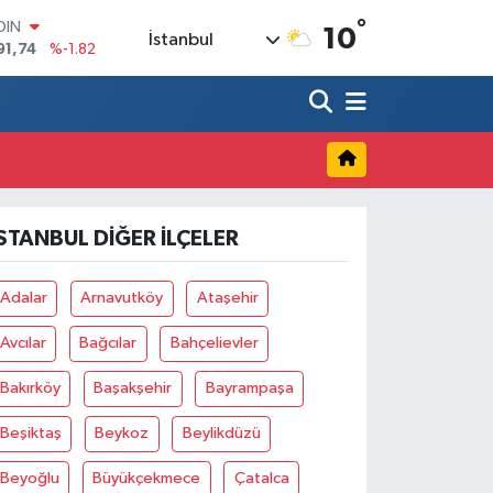
°
OIN
10
İstanbul
91,74
%-1.82
AR
3620
%0.02
O
8690
%0.19
LİN
0380
%0.18
TIN
2,09000
%0.19
İSTANBUL DIĞER İLÇELER
100
98,00
%0
Adalar
Arnavutköy
Ataşehir
Avcılar
Bağcılar
Bahçelievler
Bakırköy
Başakşehir
Bayrampaşa
Beşiktaş
Beykoz
Beylikdüzü
Beyoğlu
Büyükçekmece
Çatalca