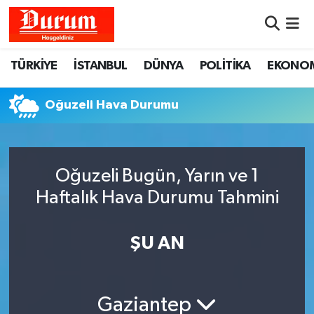
Nöbetçi Eczaneler
TÜRKİYE
İSTANBUL
DÜNYA
POLİTİKA
EKONO
Hava Durumu
Oğuzeli Hava Durumu
Namaz Vakitleri
Trafik Durumu
Oğuzeli Bugün, Yarın ve 1
Haftalık Hava Durumu Tahmini
Süper Lig Puan Durumu ve Fikstür
Tüm Manşetler
ŞU AN
Son Dakika Haberleri
Gaziantep
Haber Arşivi