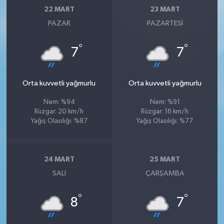
22 MART
23 MART
PAZAR
PAZARTESI
°
°
7
7
Orta kuvvetli yağmurlu
Orta kuvvetli yağmurlu
Nem: %94
Nem: %91
Rüzgar: 20 km/h
Rüzgar: 16 km/h
Yağış Olasılığı: %87
Yağış Olasılığı: %77
24 MART
25 MART
SALI
ÇARŞAMBA
°
°
8
7