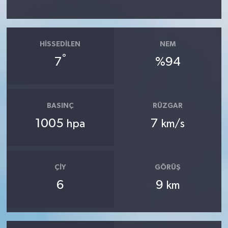
HISSEDILEN
NEM
°
7
%94
BASINÇ
RÜZGAR
1005
7
hpa
km/s
ÇIY
GÖRÜŞ
6
9
km