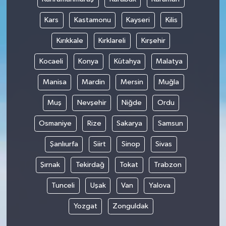
Kars
Kastamonu
Kayseri
Kilis
Kırıkkale
Kırklareli
Kırşehir
Kocaeli
Konya
Kütahya
Malatya
Manisa
Mardin
Mersin
Muğla
Muş
Nevşehir
Niğde
Ordu
Osmaniye
Rize
Sakarya
Samsun
Şanlıurfa
Siirt
Sinop
Sivas
Şırnak
Tekirdağ
Tokat
Trabzon
Tunceli
Uşak
Van
Yalova
Yozgat
Zonguldak