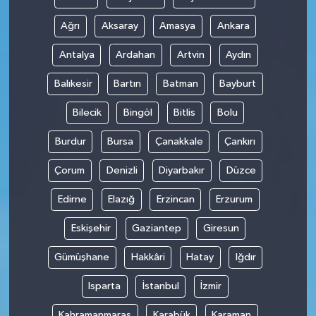
Ağrı
Aksaray
Amasya
Ankara
Antalya
Ardahan
Artvin
Aydın
Balıkesir
Bartın
Batman
Bayburt
Bilecik
Bingöl
Bitlis
Bolu
Burdur
Bursa
Çanakkale
Çankırı
Çorum
Denizli
Diyarbakır
Düzce
Edirne
Elazığ
Erzincan
Erzurum
Eskişehir
Gaziantep
Giresun
Gümüşhane
Hakkâri
Hatay
Iğdır
Isparta
İstanbul
İzmir
Kahramanmaraş
Karabük
Karaman