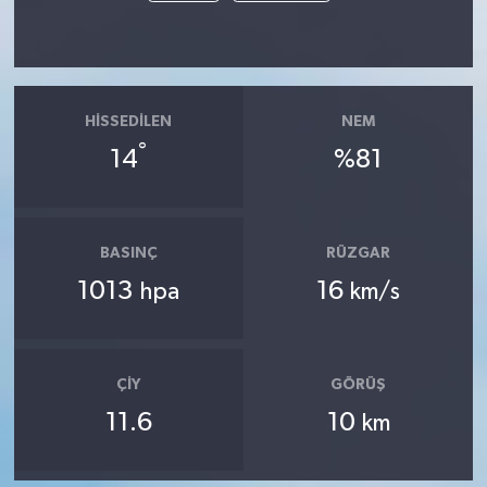
HISSEDILEN
NEM
°
14
%81
BASINÇ
RÜZGAR
1013
16
hpa
km/s
ÇIY
GÖRÜŞ
11.6
10
km