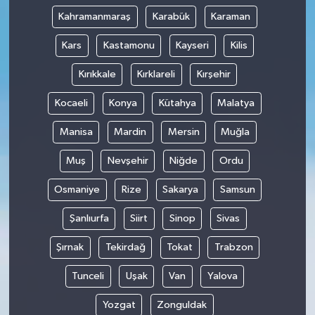
Kahramanmaraş
Karabük
Karaman
Kars
Kastamonu
Kayseri
Kilis
Kırıkkale
Kırklareli
Kırşehir
Kocaeli
Konya
Kütahya
Malatya
Manisa
Mardin
Mersin
Muğla
Muş
Nevşehir
Niğde
Ordu
Osmaniye
Rize
Sakarya
Samsun
Şanlıurfa
Siirt
Sinop
Sivas
Şırnak
Tekirdağ
Tokat
Trabzon
Tunceli
Uşak
Van
Yalova
Yozgat
Zonguldak