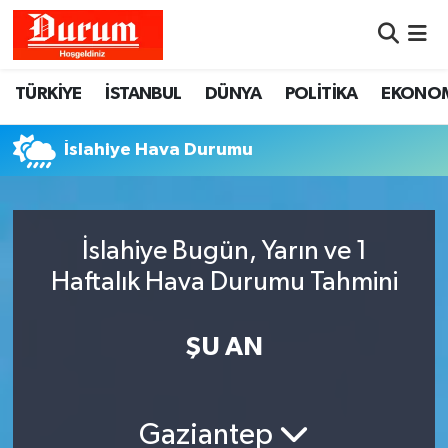
Nöbetçi Eczaneler
TÜRKİYE
İSTANBUL
DÜNYA
POLİTİKA
EKONO
Hava Durumu
İslahiye Hava Durumu
Namaz Vakitleri
Trafik Durumu
İslahiye Bugün, Yarın ve 1
Haftalık Hava Durumu Tahmini
Süper Lig Puan Durumu ve Fikstür
Tüm Manşetler
ŞU AN
Son Dakika Haberleri
Gaziantep
Haber Arşivi