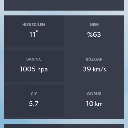
HISSEDILEN
NEM
°
11
%63
BASINÇ
RÜZGAR
1005
39
hpa
km/s
ÇIY
GÖRÜŞ
5.7
10
km