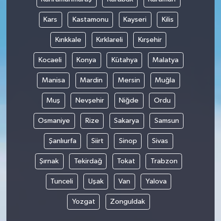
Kars
Kastamonu
Kayseri
Kilis
Kırıkkale
Kırklareli
Kırşehir
Kocaeli
Konya
Kütahya
Malatya
Manisa
Mardin
Mersin
Muğla
Muş
Nevşehir
Niğde
Ordu
Osmaniye
Rize
Sakarya
Samsun
Şanlıurfa
Siirt
Sinop
Sivas
Şırnak
Tekirdağ
Tokat
Trabzon
Tunceli
Uşak
Van
Yalova
Yozgat
Zonguldak