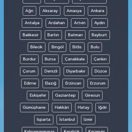
Ağrı
Aksaray
Amasya
Ankara
Antalya
Ardahan
Artvin
Aydın
Balıkesir
Bartın
Batman
Bayburt
Bilecik
Bingöl
Bitlis
Bolu
Burdur
Bursa
Çanakkale
Çankırı
Çorum
Denizli
Diyarbakır
Düzce
Edirne
Elazığ
Erzincan
Erzurum
Eskişehir
Gaziantep
Giresun
Gümüşhane
Hakkâri
Hatay
Iğdır
Isparta
İstanbul
İzmir
Kahramanmaraş
Karabük
Karaman