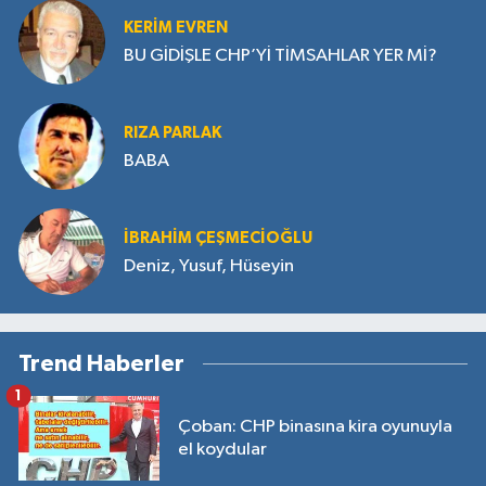
KERIM EVREN
BU GİDİŞLE CHP’Yİ TİMSAHLAR YER Mİ?
RIZA PARLAK
BABA
İBRAHIM ÇEŞMECİOĞLU
Deniz, Yusuf, Hüseyin
Trend Haberler
1
Çoban: CHP binasına kira oyunuyla
el koydular