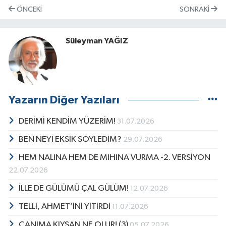
ÖNCEKI
SONRAKI
Süleyman YAĞIZ
Yazarın Diğer Yazıları
DERİMİ KENDİM YÜZERİM!
31.07.2026
BEN NEYİ EKSİK SÖYLEDİM?
29.07.2026
HEM NALINA HEM DE MIHINA VURMA -2. VERSİYON
22.07.2026
İLLE DE GÜLÜMÜ ÇAL GÜLÜM!
12.07.2026
TELLİ, AHMET’İNİ YİTİRDİ
11.07.2026
CANIMA KIYSAN NE OLUR! (3)
05.07.2026