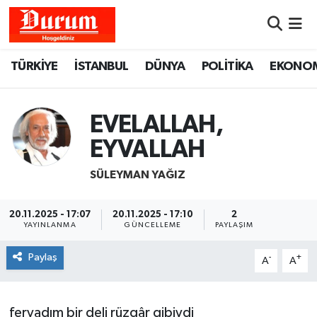
Nöbetçi Eczaneler
TÜRKİYE
İSTANBUL
DÜNYA
POLİTİKA
EKONO
Hava Durumu
EVELALLAH,
Namaz Vakitleri
EYVALLAH
Trafik Durumu
SÜLEYMAN YAĞIZ
Süper Lig Puan Durumu ve Fikstür
20.11.2025 - 17:07
20.11.2025 - 17:10
2
YAYINLANMA
GÜNCELLEME
PAYLAŞIM
Tüm Manşetler
Paylaş
-
+
A
A
Son Dakika Haberleri
Haber Arşivi
feryadım bir deli rüzgâr gibiydi