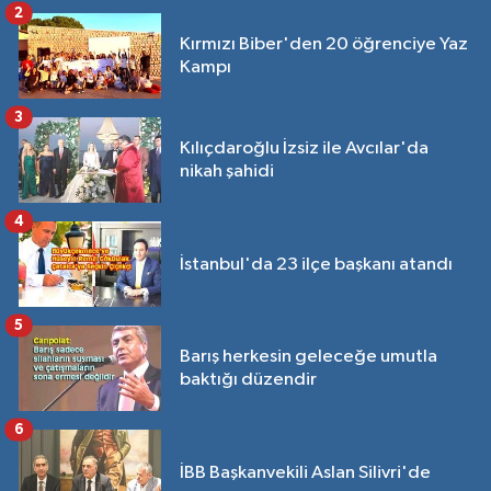
2
Kırmızı Biber'den 20 öğrenciye Yaz
Kampı
3
Kılıçdaroğlu İzsiz ile Avcılar'da
nikah şahidi
4
İstanbul'da 23 ilçe başkanı atandı
5
Barış herkesin geleceğe umutla
baktığı düzendir
6
İBB Başkanvekili Aslan Silivri'de