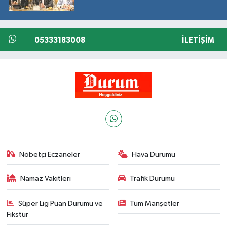
05333183008
İLETIŞIM
Nöbetçi Eczaneler
Hava Durumu
Namaz Vakitleri
Trafik Durumu
Süper Lig Puan Durumu ve
Tüm Manşetler
Fikstür