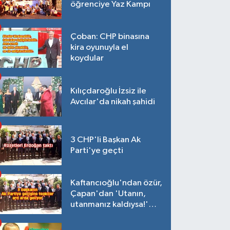
öğrenciye Yaz Kampı
Çoban: CHP binasına
kira oyunuyla el
koydular
Kılıçdaroğlu İzsiz ile
Avcılar'da nikah şahidi
3 CHP'li Başkan Ak
Parti'ye geçti
Kaftancıoğlu'ndan özür,
Çapan'dan 'Utanın,
utanmanız kaldıysa!'
açıklaması