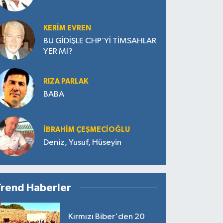
KERIM EVREN
BU GİDİŞLE CHP’Yİ TİMSAHLAR
YER Mİ?
RIZA PARLAK
BABA
İBRAHIM ÇEŞMECİOĞLU
Deniz, Yusuf, Hüseyin
Trend Haberler
Kırmızı Biber'den 20