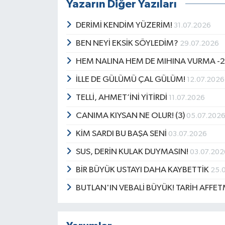
Yazarın Diğer Yazıları
DERİMİ KENDİM YÜZERİM!
31.07.2026
BEN NEYİ EKSİK SÖYLEDİM?
29.07.2026
HEM NALINA HEM DE MIHINA VURMA -2
İLLE DE GÜLÜMÜ ÇAL GÜLÜM!
12.07.2026
TELLİ, AHMET’İNİ YİTİRDİ
11.07.2026
CANIMA KIYSAN NE OLUR! (3)
05.07.202
KİM SARDI BU BAŞA SENİ
03.07.2026
SUS, DERİN KULAK DUYMASIN!
03.07.202
BİR BÜYÜK USTAYI DAHA KAYBETTİK
25.
BUTLAN'IN VEBALİ BÜYÜK! TARİH AFFET