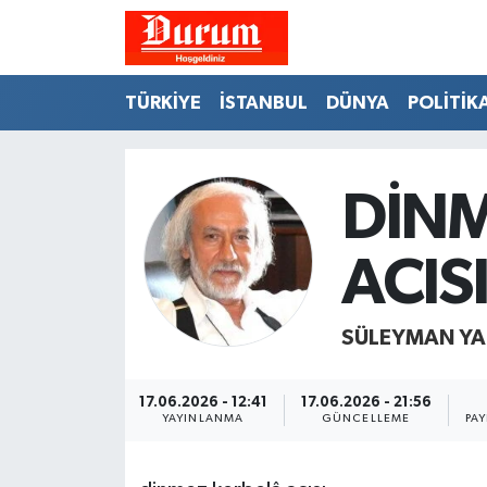
Nöbetçi Eczaneler
TÜRKİYE
İSTANBUL
DÜNYA
POLİTİK
Hava Durumu
Namaz Vakitleri
DİNM
Trafik Durumu
ACIS
Süper Lig Puan Durumu ve Fikstür
SÜLEYMAN YA
Tüm Manşetler
17.06.2026 - 12:41
17.06.2026 - 21:56
Son Dakika Haberleri
YAYINLANMA
GÜNCELLEME
PAY
Haber Arşivi