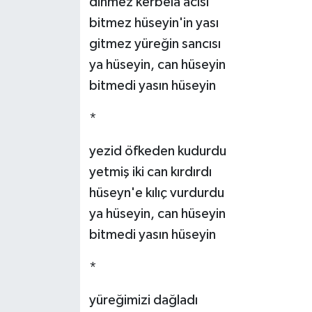
dinmez kerbelâ acısı
bitmez hüseyin'in yası
gitmez yüreğin sancısı
ya hüseyin, can hüseyin
bitmedi yasın hüseyin
*
yezid öfkeden kudurdu
yetmiş iki can kırdırdı
hüseyn'e kılıç vurdurdu
ya hüseyin, can hüseyin
bitmedi yasın hüseyin
*
yüreğimizi dağladı