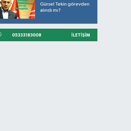
Gürsel Tekin görevden
alındı mı?
05333183008
İLETIŞIM