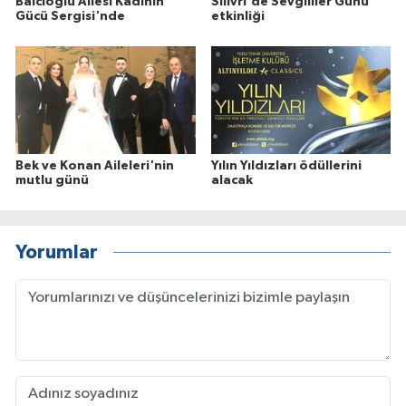
Balcıoğlu Ailesi Kadının
Silivri'de Sevgililer Günü
Gücü Sergisi'nde
etkinliği
Bek ve Konan Aileleri'nin
Yılın Yıldızları ödüllerini
mutlu günü
alacak
Yorumlar