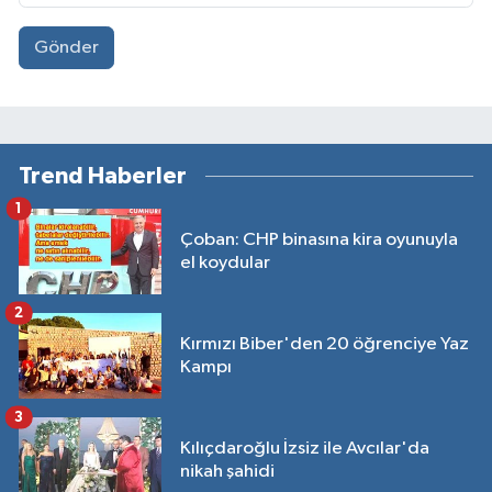
Gönder
Trend Haberler
1
Çoban: CHP binasına kira oyunuyla
el koydular
2
Kırmızı Biber'den 20 öğrenciye Yaz
Kampı
3
Kılıçdaroğlu İzsiz ile Avcılar'da
nikah şahidi