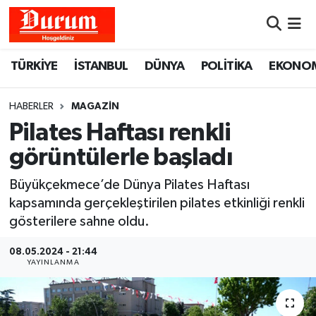
Nöbetçi Eczaneler
TÜRKİYE
İSTANBUL
DÜNYA
POLİTİKA
EKONO
Hava Durumu
HABERLER
MAGAZİN
Namaz Vakitleri
Pilates Haftası renkli
görüntülerle başladı
Trafik Durumu
Büyükçekmece’de Dünya Pilates Haftası
Süper Lig Puan Durumu ve Fikstür
kapsamında gerçekleştirilen pilates etkinliği renkli
gösterilere sahne oldu.
Tüm Manşetler
08.05.2024 - 21:44
YAYINLANMA
Son Dakika Haberleri
Haber Arşivi