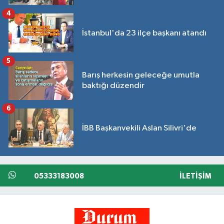
4
İstanbul'da 23 ilçe başkanı atandı
5
Barış herkesin geleceğe umutla
baktığı düzendir
6
İBB Başkanvekili Aslan Silivri'de
05333183008
İLETIŞIM