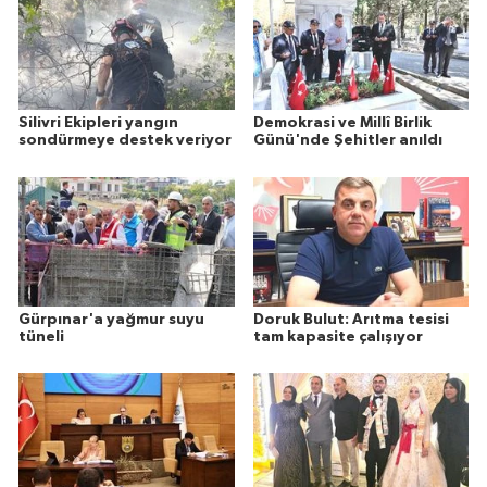
Silivri Ekipleri yangın
Demokrasi ve Millî Birlik
sondürmeye destek veriyor
Günü'nde Şehitler anıldı
Gürpınar'a yağmur suyu
Doruk Bulut: Arıtma tesisi
tüneli
tam kapasite çalışıyor