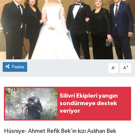
Paylaş
-
+
A
A
Silivri Ekipleri yangın
sondürmeye destek
veriyor
Hüsniye- Ahmet Refik Bek'in kızı Aslıhan Bek