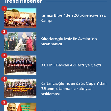
Trend Haberler
1
Kırmızı Biber'den 20 öğrenciye Yaz
Kampı
2
Kılıçdaroğlu İzsiz ile Avcılar'da
nikah şahidi
3
3 CHP'li Başkan Ak Parti'ye geçti
4
Kaftancıoğlu'ndan özür, Çapan'dan
'Utanın, utanmanız kaldıysa!'
açıklaması
5