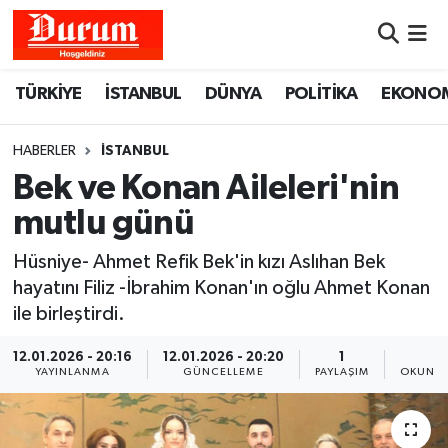
Nöbetçi Eczaneler
TÜRKİYE
İSTANBUL
DÜNYA
POLİTİKA
EKONO
Hava Durumu
HABERLER
İSTANBUL
Namaz Vakitleri
Bek ve Konan Aileleri'nin
mutlu günü
Trafik Durumu
Hüsniye- Ahmet Refik Bek'in kızı Aslıhan Bek
Süper Lig Puan Durumu ve Fikstür
hayatını Filiz -İbrahim Konan'ın oğlu Ahmet Konan
ile birleştirdi.
Tüm Manşetler
12.01.2026 - 20:16
12.01.2026 - 20:20
1
1
YAYINLANMA
GÜNCELLEME
PAYLAŞIM
OKUNMA
Son Dakika Haberleri
Haber Arşivi