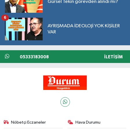
Gürsel Tekin görevden alındı mı?
6
AYRIŞMADA İDEOLOJİ YOK KİŞİLER
VAR
05333183008
İLETIŞIM
Nöbetçi Eczaneler
Hava Durumu