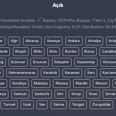
Açık
°
ssedilen Sıcaklık: -1
, Basınç: 1019 hPa, Rüzgar: 7 km/s, Çiy N
Görüş Mesafesi: 10 km, Gün Doğumu: 6:37, Gün Batımı: 18:4
ar
Ağrı
Aksaray
Amasya
Ankara
Antalya
Ard
lecik
Bingöl
Bitlis
Bolu
Burdur
Bursa
Çanakka
ığ
Erzincan
Erzurum
Eskişehir
Gaziantep
Giresun
r
Kahramanmaraş
Karabük
Karaman
Kars
Kastam
nya
Kütahya
Malatya
Manisa
Mardin
Mersin
arya
Samsun
Şanlıurfa
Siirt
Sinop
Sivas
Şırnak
Tunceli
Uşak
Van
Yalova
Yozgat
Zonguldak