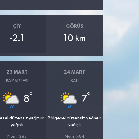
ÇIY
GÖRÜŞ
-2.1
10
km
23 MART
24 MART
PAZARTESI
SALI
°
°
8
7
esel düzensiz yağmur
Bölgesel düzensiz yağmur
yağışlı
yağışlı
Nem: %83
Nem: %84