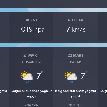
BASINÇ
RÜZGAR
1019
7
hpa
km/s
21 MART
22 MART
CUMARTESI
PAZAR
°
°
7
7
ağmur
Bölgesel düzensiz yağmur
Bölgesel düzensiz yağmur
Bölg
yağışlı
yağışlı
Nem: %87
Nem: %81