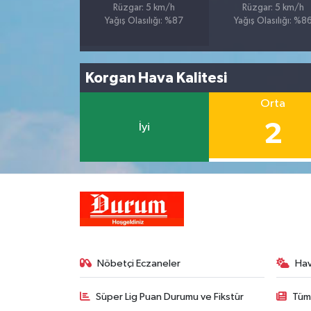
Rüzgar: 5 km/h
Rüzgar: 5 km/h
Yağış Olasılığı: %87
Yağış Olasılığı: %8
Korgan Hava Kalitesi
Orta
2
İyi
Nöbetçi Eczaneler
Ha
Süper Lig Puan Durumu ve Fikstür
Tüm