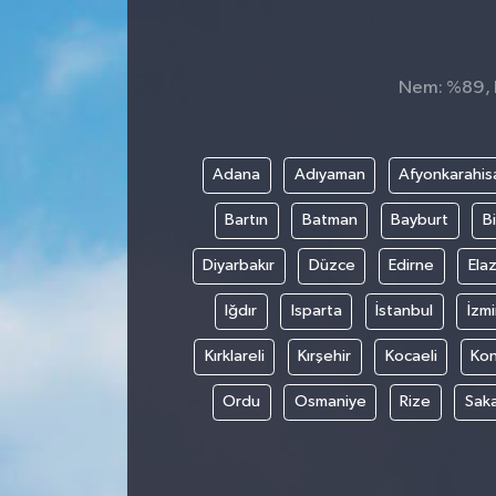
Nem: %89, Hi
Adana
Adıyaman
Afyonkarahis
Bartın
Batman
Bayburt
Bi
Diyarbakır
Düzce
Edirne
Elaz
Iğdır
Isparta
İstanbul
İzmi
Kırklareli
Kırşehir
Kocaeli
Ko
Ordu
Osmaniye
Rize
Sak