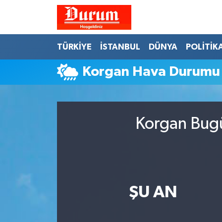
Nöbetçi Eczaneler
TÜRKİYE
İSTANBUL
DÜNYA
POLİTİK
Hava Durumu
Korgan Hava Durumu
Namaz Vakitleri
Trafik Durumu
Korgan Bugü
Süper Lig Puan Durumu ve Fikstür
Tüm Manşetler
ŞU AN
Son Dakika Haberleri
Haber Arşivi