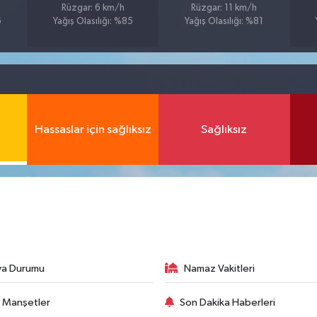
Rüzgar: 6 km/h
Rüzgar: 11 km/h
6
Yağış Olasılığı: %85
Yağış Olasılığı: %81
Hassaslar için sağlıksız
Sağlıksız
va Durumu
Namaz Vakitleri
 Manşetler
Son Dakika Haberleri