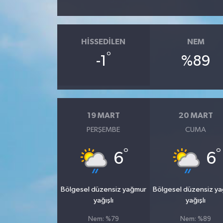
HISSEDILEN
NEM
°
-1
%89
19 MART
20 MART
PERŞEMBE
CUMA
°
°
6
6
Bölgesel düzensiz yağmur
Bölgesel düzensiz y
yağışlı
yağışlı
Nem: %79
Nem: %89