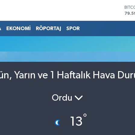
BITC
79.5
DOL
45,4
A
EKONOMİ
RÖPORTAJ
SPOR
EUR
53,3
STER
61,6
G.AL
686
BİST
n, Yarın ve 1 Haftalık Hava Du
14.5
Ordu
°
13