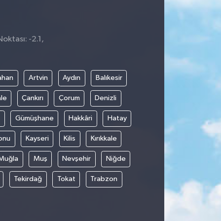
oktası: -2.1,
0
ahan
Artvin
Aydın
Balıkesir
le
Çankırı
Çorum
Denizli
Gümüşhane
Hakkâri
Hatay
onu
Kayseri
Kilis
Kırıkkale
Muğla
Muş
Nevşehir
Niğde
Tekirdağ
Tokat
Trabzon