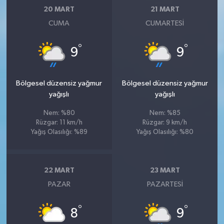
20 MART
21 MART
CUMA
CUMARTESI
°
°
9
9
Bölgesel düzensiz yağmur
Bölgesel düzensiz yağmur
yağışlı
yağışlı
Nem: %80
Nem: %85
Rüzgar: 11 km/h
Rüzgar: 9 km/h
Yağış Olasılığı: %89
Yağış Olasılığı: %80
22 MART
23 MART
PAZAR
PAZARTESI
°
°
8
9