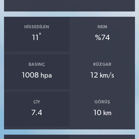
HISSEDILEN
NEM
°
11
%74
BASINÇ
RÜZGAR
1008
12
hpa
km/s
ÇIY
GÖRÜŞ
7.4
10
km