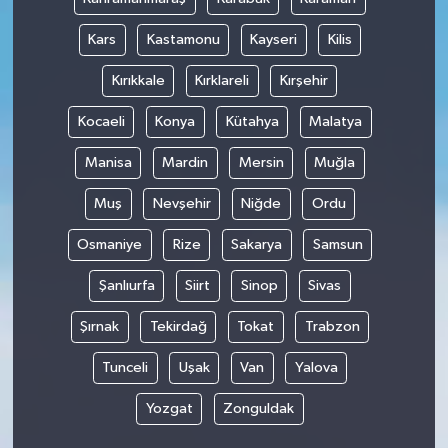
Kars
Kastamonu
Kayseri
Kilis
Kırıkkale
Kırklareli
Kırşehir
Kocaeli
Konya
Kütahya
Malatya
Manisa
Mardin
Mersin
Muğla
Muş
Nevşehir
Niğde
Ordu
Osmaniye
Rize
Sakarya
Samsun
Şanlıurfa
Siirt
Sinop
Sivas
Şırnak
Tekirdağ
Tokat
Trabzon
Tunceli
Uşak
Van
Yalova
Yozgat
Zonguldak