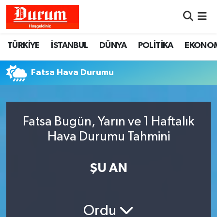
Nöbetçi Eczaneler
TÜRKİYE
İSTANBUL
DÜNYA
POLİTİKA
EKONO
Hava Durumu
Fatsa Hava Durumu
Namaz Vakitleri
Trafik Durumu
Fatsa Bugün, Yarın ve 1 Haftalık
Hava Durumu Tahmini
Süper Lig Puan Durumu ve Fikstür
Tüm Manşetler
ŞU AN
Son Dakika Haberleri
Ordu
Haber Arşivi