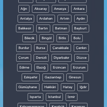
Ağrı
Aksaray
Amasya
Ankara
Antalya
Ardahan
Artvin
Aydın
Balıkesir
Bartın
Batman
Bayburt
Bilecik
Bingöl
Bitlis
Bolu
Burdur
Bursa
Çanakkale
Çankırı
Çorum
Denizli
Diyarbakır
Düzce
Edirne
Elazığ
Erzincan
Erzurum
Eskişehir
Gaziantep
Giresun
Gümüşhane
Hakkâri
Hatay
Iğdır
Isparta
İstanbul
İzmir
Kahramanmaraş
Karabük
Karaman