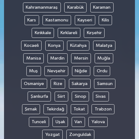
Kahramanmaraş
Karabük
Karaman
Kars
Kastamonu
Kayseri
Kilis
Kırıkkale
Kırklareli
Kırşehir
Kocaeli
Konya
Kütahya
Malatya
Manisa
Mardin
Mersin
Muğla
Muş
Nevşehir
Niğde
Ordu
Osmaniye
Rize
Sakarya
Samsun
Şanlıurfa
Siirt
Sinop
Sivas
Şırnak
Tekirdağ
Tokat
Trabzon
Tunceli
Uşak
Van
Yalova
Yozgat
Zonguldak