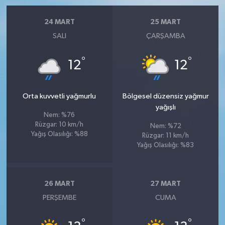
24 MART
25 MART
SALI
ÇARŞAMBA
°
°
12
12
Orta kuvvetli yağmurlu
Bölgesel düzensiz yağmur
yağışlı
Nem: %76
Rüzgar: 10 km/h
Nem: %72
Yağış Olasılığı: %88
Rüzgar: 11 km/h
Yağış Olasılığı: %83
26 MART
27 MART
PERŞEMBE
CUMA
°
°