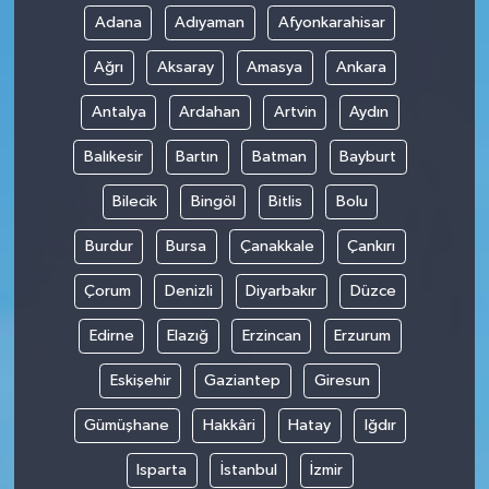
Adana
Adıyaman
Afyonkarahisar
Ağrı
Aksaray
Amasya
Ankara
Antalya
Ardahan
Artvin
Aydın
Balıkesir
Bartın
Batman
Bayburt
Bilecik
Bingöl
Bitlis
Bolu
Burdur
Bursa
Çanakkale
Çankırı
Çorum
Denizli
Diyarbakır
Düzce
Edirne
Elazığ
Erzincan
Erzurum
Eskişehir
Gaziantep
Giresun
Gümüşhane
Hakkâri
Hatay
Iğdır
Isparta
İstanbul
İzmir