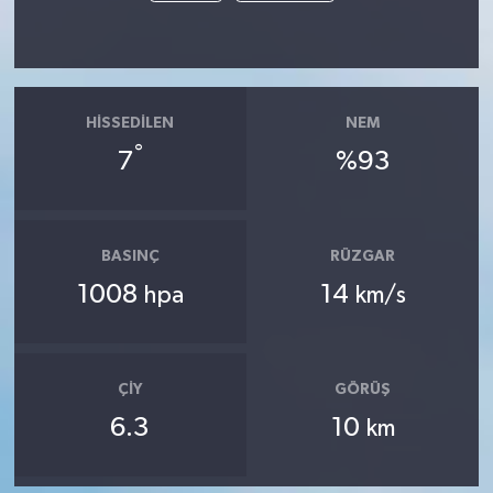
HISSEDILEN
NEM
°
7
%93
BASINÇ
RÜZGAR
1008
14
hpa
km/s
ÇIY
GÖRÜŞ
6.3
10
km