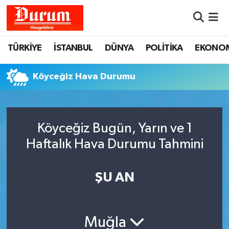
Nöbetçi Eczaneler
TÜRKİYE
İSTANBUL
DÜNYA
POLİTİKA
EKONO
Hava Durumu
Köyceğiz Hava Durumu
Namaz Vakitleri
Trafik Durumu
Köyceğiz Bugün, Yarın ve 1
Haftalık Hava Durumu Tahmini
Süper Lig Puan Durumu ve Fikstür
Tüm Manşetler
ŞU AN
Son Dakika Haberleri
Muğla
Haber Arşivi