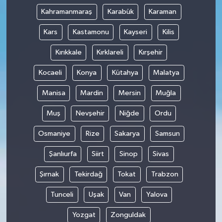
Kahramanmaraş
Karabük
Karaman
Kars
Kastamonu
Kayseri
Kilis
Kırıkkale
Kırklareli
Kırşehir
Kocaeli
Konya
Kütahya
Malatya
Manisa
Mardin
Mersin
Muğla
Muş
Nevşehir
Niğde
Ordu
Osmaniye
Rize
Sakarya
Samsun
Şanlıurfa
Siirt
Sinop
Sivas
Şırnak
Tekirdağ
Tokat
Trabzon
Tunceli
Uşak
Van
Yalova
Yozgat
Zonguldak