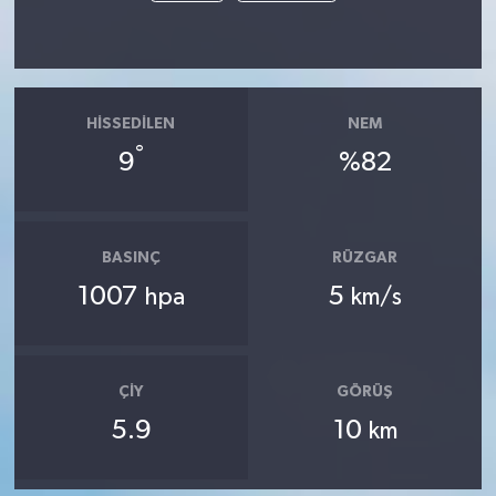
HISSEDILEN
NEM
°
9
%82
BASINÇ
RÜZGAR
1007
5
hpa
km/s
ÇIY
GÖRÜŞ
5.9
10
km