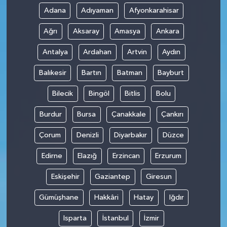
Adana
Adıyaman
Afyonkarahisar
Ağrı
Aksaray
Amasya
Ankara
Antalya
Ardahan
Artvin
Aydın
Balıkesir
Bartın
Batman
Bayburt
Bilecik
Bingöl
Bitlis
Bolu
Burdur
Bursa
Çanakkale
Çankırı
Çorum
Denizli
Diyarbakır
Düzce
Edirne
Elazığ
Erzincan
Erzurum
Eskişehir
Gaziantep
Giresun
Gümüşhane
Hakkâri
Hatay
Iğdır
Isparta
İstanbul
İzmir