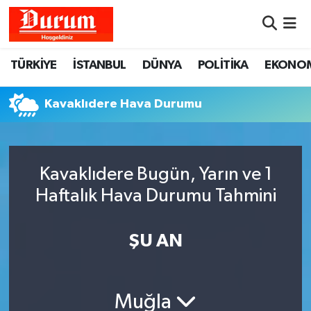
Nöbetçi Eczaneler
TÜRKİYE
İSTANBUL
DÜNYA
POLİTİKA
EKONO
Hava Durumu
Kavaklıdere Hava Durumu
Namaz Vakitleri
Trafik Durumu
Kavaklıdere Bugün, Yarın ve 1
Haftalık Hava Durumu Tahmini
Süper Lig Puan Durumu ve Fikstür
Tüm Manşetler
ŞU AN
Son Dakika Haberleri
Muğla
Haber Arşivi