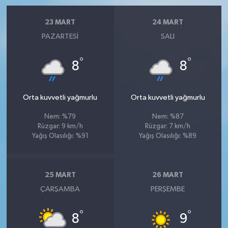
23 MART
24 MART
PAZARTESI
SALI
°
°
8
8
Orta kuvvetli yağmurlu
Orta kuvvetli yağmurlu
Nem: %79
Nem: %87
Rüzgar: 9 km/h
Rüzgar: 7 km/h
Yağış Olasılığı: %91
Yağış Olasılığı: %89
25 MART
26 MART
ÇARŞAMBA
PERŞEMBE
°
°
8
9