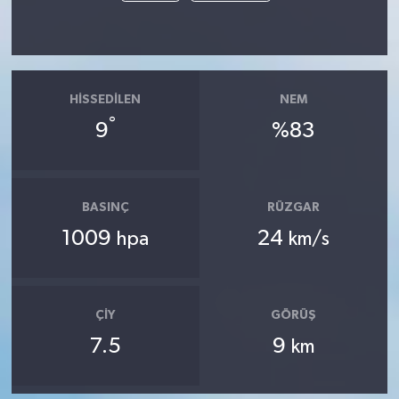
HISSEDILEN
NEM
°
9
%83
BASINÇ
RÜZGAR
1009
24
hpa
km/s
ÇIY
GÖRÜŞ
7.5
9
km