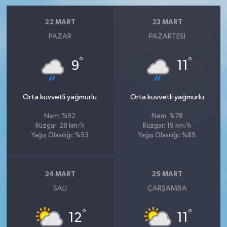
22 MART
23 MART
PAZAR
PAZARTESI
°
°
9
11
Orta kuvvetli yağmurlu
Orta kuvvetli yağmurlu
Nem: %92
Nem: %78
Rüzgar: 28 km/h
Rüzgar: 19 km/h
Yağış Olasılığı: %93
Yağış Olasılığı: %89
24 MART
25 MART
SALI
ÇARŞAMBA
°
°
12
11