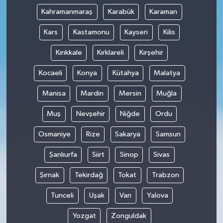
Kahramanmaraş
Karabük
Karaman
Kars
Kastamonu
Kayseri
Kilis
Kırıkkale
Kırklareli
Kırşehir
Kocaeli
Konya
Kütahya
Malatya
Manisa
Mardin
Mersin
Muğla
Muş
Nevşehir
Niğde
Ordu
Osmaniye
Rize
Sakarya
Samsun
Şanlıurfa
Siirt
Sinop
Sivas
Şırnak
Tekirdağ
Tokat
Trabzon
Tunceli
Uşak
Van
Yalova
Yozgat
Zonguldak