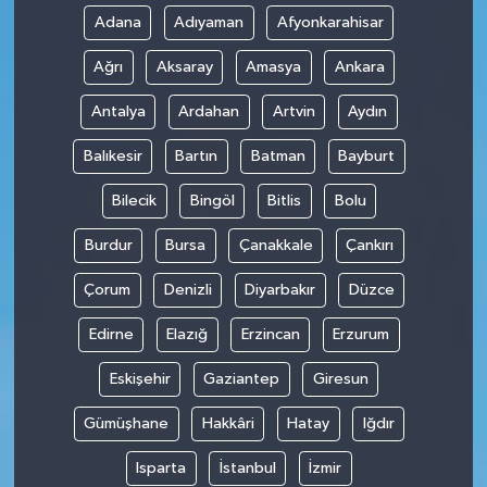
Adana
Adıyaman
Afyonkarahisar
Ağrı
Aksaray
Amasya
Ankara
Antalya
Ardahan
Artvin
Aydın
Balıkesir
Bartın
Batman
Bayburt
Bilecik
Bingöl
Bitlis
Bolu
Burdur
Bursa
Çanakkale
Çankırı
Çorum
Denizli
Diyarbakır
Düzce
Edirne
Elazığ
Erzincan
Erzurum
Eskişehir
Gaziantep
Giresun
Gümüşhane
Hakkâri
Hatay
Iğdır
Isparta
İstanbul
İzmir