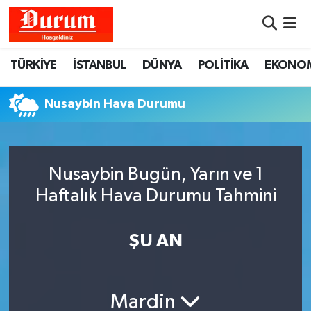
Nöbetçi Eczaneler
TÜRKİYE
İSTANBUL
DÜNYA
POLİTİKA
EKONO
Hava Durumu
Nusaybin Hava Durumu
Namaz Vakitleri
Trafik Durumu
Nusaybin Bugün, Yarın ve 1
Haftalık Hava Durumu Tahmini
Süper Lig Puan Durumu ve Fikstür
Tüm Manşetler
ŞU AN
Son Dakika Haberleri
Mardin
Haber Arşivi