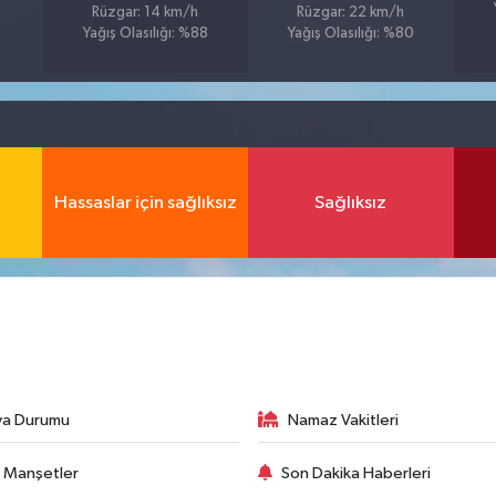
Rüzgar: 14 km/h
Rüzgar: 22 km/h
Yağış Olasılığı: %88
Yağış Olasılığı: %80
Hassaslar için sağlıksız
Sağlıksız
va Durumu
Namaz Vakitleri
 Manşetler
Son Dakika Haberleri