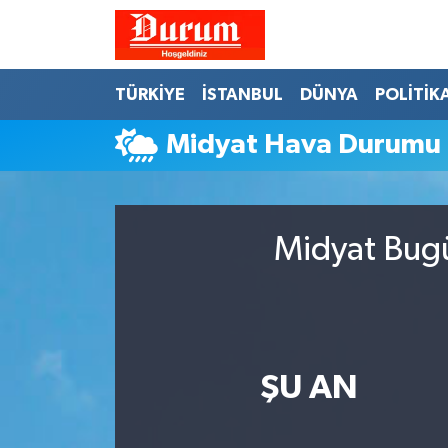
Nöbetçi Eczaneler
TÜRKİYE
İSTANBUL
DÜNYA
POLİTİK
Hava Durumu
Midyat Hava Durumu
Namaz Vakitleri
Trafik Durumu
Midyat Bugü
Süper Lig Puan Durumu ve Fikstür
Tüm Manşetler
ŞU AN
Son Dakika Haberleri
Haber Arşivi