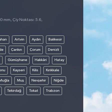
 0 mm, Çiy Noktası: 5.6,
7
ahan
Artvin
Aydın
Balıkesir
le
Çankırı
Çorum
Denizli
Gümüşhane
Hakkâri
Hatay
onu
Kayseri
Kilis
Kırıkkale
Muğla
Muş
Nevşehir
Niğde
Tekirdağ
Tokat
Trabzon