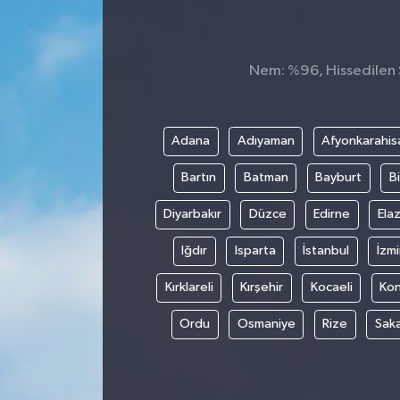
Nem: %96, Hissedilen S
Adana
Adıyaman
Afyonkarahis
Bartın
Batman
Bayburt
Bi
Diyarbakır
Düzce
Edirne
Elaz
Iğdır
Isparta
İstanbul
İzmi
Kırklareli
Kırşehir
Kocaeli
Ko
Ordu
Osmaniye
Rize
Sak