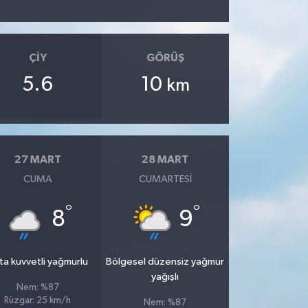
ÇIY
GÖRÜŞ
5.6
10
km
27 MART
28 MART
CUMA
CUMARTESI
°
°
8
9
ta kuvvetli yağmurlu
Bölgesel düzensiz yağmur
yağışlı
Nem: %87
Rüzgar: 25 km/h
Nem: %87