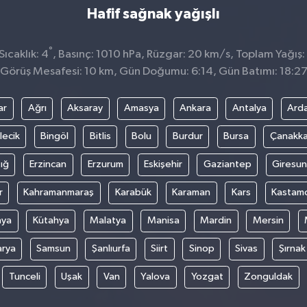
Hafif sağnak yağışlı
°
ıcaklık: 4
, Basınç: 1010 hPa, Rüzgar: 20 km/s, Toplam Yağış:
Görüş Mesafesi: 10 km, Gün Doğumu: 6:14, Gün Batımı: 18:2
ar
Ağrı
Aksaray
Amasya
Ankara
Antalya
Ard
lecik
Bingöl
Bitlis
Bolu
Burdur
Bursa
Çanakka
ığ
Erzincan
Erzurum
Eskişehir
Gaziantep
Giresun
r
Kahramanmaraş
Karabük
Karaman
Kars
Kastam
nya
Kütahya
Malatya
Manisa
Mardin
Mersin
arya
Samsun
Şanlıurfa
Siirt
Sinop
Sivas
Şırnak
Tunceli
Uşak
Van
Yalova
Yozgat
Zonguldak