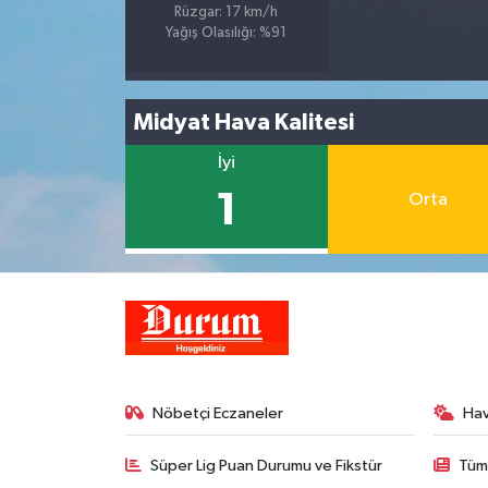
Rüzgar: 17 km/h
Yağış Olasılığı: %91
Midyat Hava Kalitesi
İyi
1
Orta
Nöbetçi Eczaneler
Ha
Süper Lig Puan Durumu ve Fikstür
Tüm