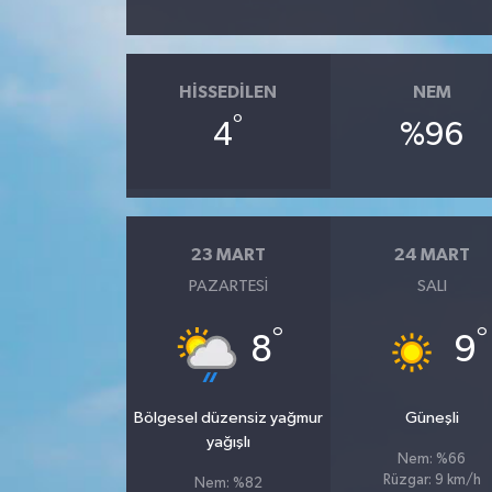
HISSEDILEN
NEM
°
4
%96
23 MART
24 MART
PAZARTESI
SALI
°
°
8
9
Bölgesel düzensiz yağmur
Güneşli
yağışlı
Nem: %66
Rüzgar: 9 km/h
Nem: %82