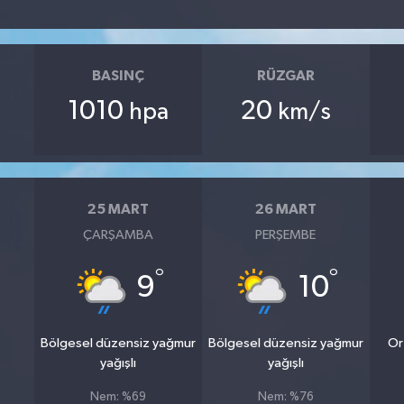
BASINÇ
RÜZGAR
1010
20
hpa
km/s
25 MART
26 MART
ÇARŞAMBA
PERŞEMBE
°
°
9
10
Bölgesel düzensiz yağmur
Bölgesel düzensiz yağmur
Or
yağışlı
yağışlı
Nem: %69
Nem: %76