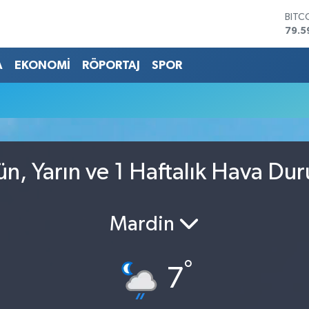
BITC
79.5
DOL
45,4
A
EKONOMİ
RÖPORTAJ
SPOR
EUR
53,3
STER
61,6
G.AL
686
BİST
n, Yarın ve 1 Haftalık Hava Du
14.5
Mardin
°
7