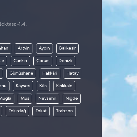
oktası: -1.4,
ahan
Artvin
Aydın
Balıkesir
le
Çankırı
Çorum
Denizli
Gümüşhane
Hakkâri
Hatay
onu
Kayseri
Kilis
Kırıkkale
Muğla
Muş
Nevşehir
Niğde
Tekirdağ
Tokat
Trabzon