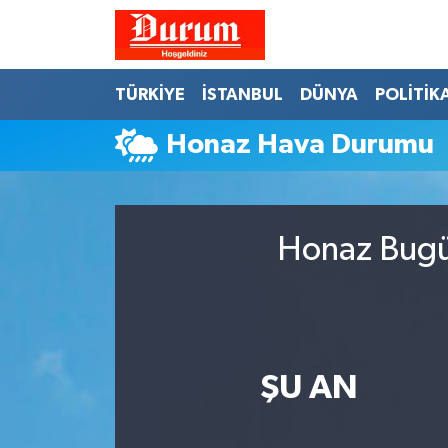
Nöbetçi Eczaneler
TÜRKİYE
İSTANBUL
DÜNYA
POLİTİK
Hava Durumu
Honaz Hava Durumu
Namaz Vakitleri
Trafik Durumu
Honaz Bugün
Süper Lig Puan Durumu ve Fikstür
Tüm Manşetler
ŞU AN
Son Dakika Haberleri
Haber Arşivi