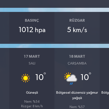
BASINÇ
RÜZGAR
1012
5
hpa
km/s
17 MART
18 MART
SALI
ÇARŞAMBA
°
°
10
10
Güneşli
Bölgesel düzensiz yağmur
Bölg
yağışlı
Nem: %54
Rüzgar: 8 km/h
Nem: %57