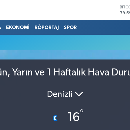
BITC
79.5
DOL
45,4
A
EKONOMİ
RÖPORTAJ
SPOR
EUR
53,3
STER
61,6
G.AL
686
BİST
, Yarın ve 1 Haftalık Hava Du
14.5
Denizli
°
16