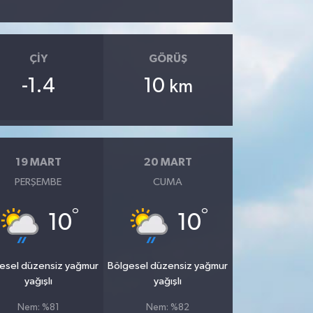
ÇIY
GÖRÜŞ
-1.4
10
km
19 MART
20 MART
PERŞEMBE
CUMA
°
°
10
10
esel düzensiz yağmur
Bölgesel düzensiz yağmur
yağışlı
yağışlı
Nem: %81
Nem: %82