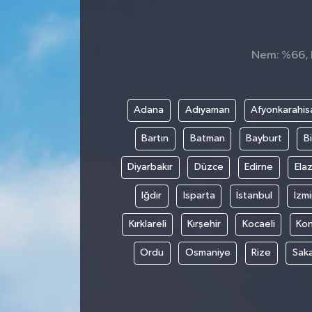
Nem: %66, H
Adana
Adıyaman
Afyonkarahis
Bartın
Batman
Bayburt
Bi
Diyarbakır
Düzce
Edirne
Elaz
Iğdır
Isparta
İstanbul
İzmi
Kırklareli
Kırşehir
Kocaeli
Ko
Ordu
Osmaniye
Rize
Sak