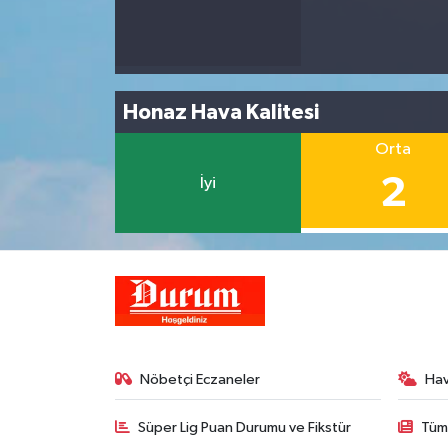
Honaz Hava Kalitesi
Orta
2
İyi
Nöbetçi Eczaneler
Ha
Süper Lig Puan Durumu ve Fikstür
Tüm