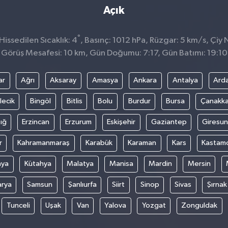
Açık
°
issedilen Sıcaklık: 4
, Basınç: 1012 hPa, Rüzgar: 5 km/s, Çiy N
Görüş Mesafesi: 10 km, Gün Doğumu: 7:17, Gün Batımı: 19:10
ar
Ağrı
Aksaray
Amasya
Ankara
Antalya
Ard
lecik
Bingöl
Bitlis
Bolu
Burdur
Bursa
Çanakka
ığ
Erzincan
Erzurum
Eskişehir
Gaziantep
Giresun
r
Kahramanmaraş
Karabük
Karaman
Kars
Kastam
nya
Kütahya
Malatya
Manisa
Mardin
Mersin
arya
Samsun
Şanlıurfa
Siirt
Sinop
Sivas
Şırnak
Tunceli
Uşak
Van
Yalova
Yozgat
Zonguldak