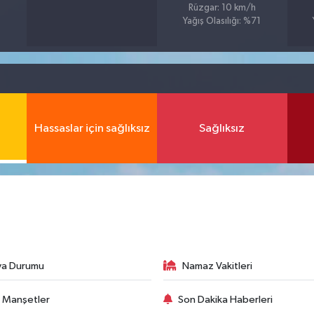
Rüzgar: 10 km/h
Yağış Olasılığı: %71
Hassaslar için sağlıksız
Sağlıksız
va Durumu
Namaz Vakitleri
 Manşetler
Son Dakika Haberleri