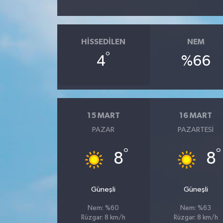
HISSEDILEN
NEM
°
4
%66
15 MART
16 MART
PAZAR
PAZARTESI
°
°
8
8
Güneşli
Güneşli
Nem: %60
Nem: %63
Rüzgar: 8 km/h
Rüzgar: 8 km/h