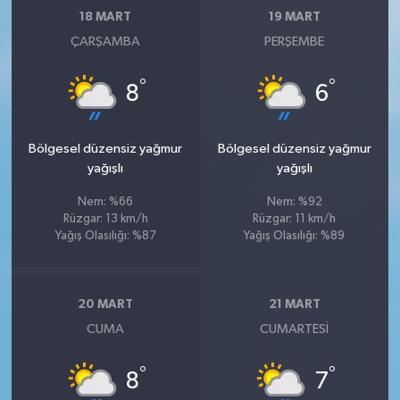
18 MART
19 MART
ÇARŞAMBA
PERŞEMBE
°
°
8
6
Bölgesel düzensiz yağmur
Bölgesel düzensiz yağmur
yağışlı
yağışlı
Nem: %66
Nem: %92
Rüzgar: 13 km/h
Rüzgar: 11 km/h
Yağış Olasılığı: %87
Yağış Olasılığı: %89
20 MART
21 MART
CUMA
CUMARTESI
°
°
8
7