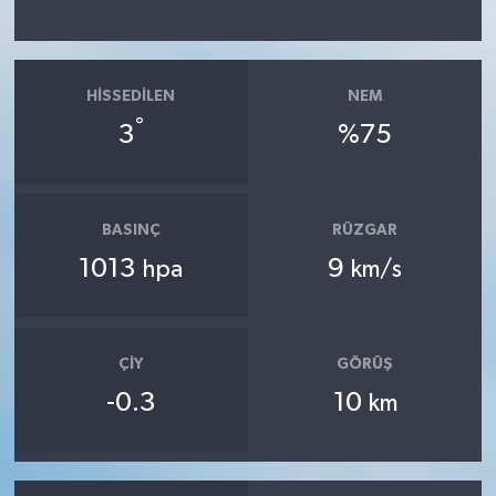
HISSEDILEN
NEM
°
3
%75
BASINÇ
RÜZGAR
1013
9
hpa
km/s
ÇIY
GÖRÜŞ
-0.3
10
km