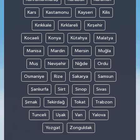
Kars
Kastamonu
Kayseri
Kilis
Kırıkkale
Kırklareli
Kırşehir
Kocaeli
Konya
Kütahya
Malatya
Manisa
Mardin
Mersin
Muğla
Muş
Nevşehir
Niğde
Ordu
Osmaniye
Rize
Sakarya
Samsun
Şanlıurfa
Siirt
Sinop
Sivas
Şırnak
Tekirdağ
Tokat
Trabzon
Tunceli
Uşak
Van
Yalova
Yozgat
Zonguldak