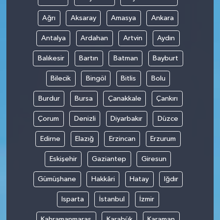
Ağrı
Aksaray
Amasya
Ankara
Antalya
Ardahan
Artvin
Aydın
Balıkesir
Bartın
Batman
Bayburt
Bilecik
Bingöl
Bitlis
Bolu
Burdur
Bursa
Çanakkale
Çankırı
Çorum
Denizli
Diyarbakır
Düzce
Edirne
Elazığ
Erzincan
Erzurum
Eskişehir
Gaziantep
Giresun
Gümüşhane
Hakkâri
Hatay
Iğdır
Isparta
İstanbul
İzmir
Kahramanmaraş
Karabük
Karaman