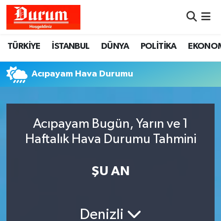
Nöbetçi Eczaneler
TÜRKİYE
İSTANBUL
DÜNYA
POLİTİKA
EKONO
Hava Durumu
Acıpayam Hava Durumu
Namaz Vakitleri
Trafik Durumu
Acıpayam Bugün, Yarın ve 1
Haftalık Hava Durumu Tahmini
Süper Lig Puan Durumu ve Fikstür
Tüm Manşetler
ŞU AN
Son Dakika Haberleri
Denizli
Haber Arşivi