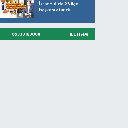
İstanbul'da 23 ilçe
başkanı atandı
05333183008
İLETIŞIM