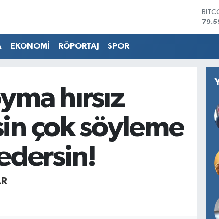
BITC
79.5
DOL
45,4
A
EKONOMİ
RÖPORTAJ
SPOR
EUR
53,3
STER
61,6
yma hırsız
G.AL
686
BİST
in çok söyleme
14.5
 edersin!
AR