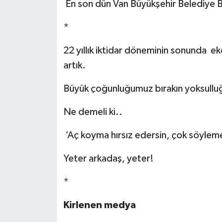
En son dün Van Büyükşehir Belediye Ba
*
22 yıllık iktidar döneminin sonunda e
artık.
Büyük çoğunluğumuz bırakın yoksulluğu 
Ne demeli ki..
‘Aç koyma hırsız edersin, çok söyleme
Yeter arkadaş, yeter!
*
Kirlenen medya