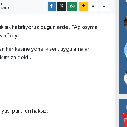
1
-
+
A
A
LAŞIM
k sık hatırlıyoruz bugünlerde. “Aç koyma
sin” diye..
 her kesine yönelik sert uygulamaları
lımıza geldi.
yasi partileri haksız.
1