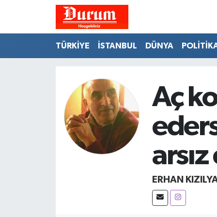
Nöbetçi Eczaneler
TÜRKİYE
İSTANBUL
DÜNYA
POLİTİK
Hava Durumu
Namaz Vakitleri
Aç ko
Trafik Durumu
eders
Süper Lig Puan Durumu ve Fikstür
arsız
Tüm Manşetler
ERHAN KIZILY
Son Dakika Haberleri
Haber Arşivi