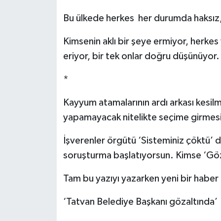
Bu ülkede herkes her durumda haksız, b
Kimsenin aklı bir şeye ermiyor, herkes y
eriyor, bir tek onlar doğru düşünüyor.
*
Kayyum atamalarının ardı arkası kesil
yapamayacak nitelikte seçime girmesi
İşverenler örgütü ‘Sisteminiz çöktü’ 
soruşturma başlatıyorsun. Kimse ‘Gö
Tam bu yazıyı yazarken yeni bir hab
‘Tatvan Belediye Başkanı gözaltında’