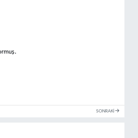
yormuş.
SONRAKI