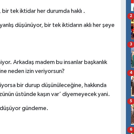
ir tek iktidar her durumda haklı .
2
anlış düşünüyor, bir tek iktidarın aklı her şeye
3
miyor. Arkadaş madem bu insanlar başkanlık
ne neden izin veriyorsun?
4
diyorsa bir durup düşünüleceğine, hakkında
zünün üstünde kaşın var’ diyemeyecek yani.
5
er düşüyor gündeme.
6