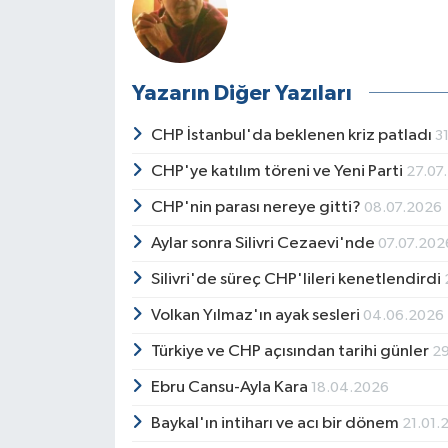
Yazarın Diğer Yazıları
CHP İstanbul'da beklenen kriz patladı
3
CHP'ye katılım töreni ve Yeni Parti
27.07
CHP'nin parası nereye gitti?
08.07.2026
Aylar sonra Silivri Cezaevi'nde
07.07.202
Silivri'de süreç CHP'lileri kenetlendirdi
Volkan Yılmaz'ın ayak sesleri
04.06.2026
Türkiye ve CHP açısından tarihi günler
2
Ebru Cansu-Ayla Kara
18.04.2026
Baykal'ın intiharı ve acı bir dönem
21.01.