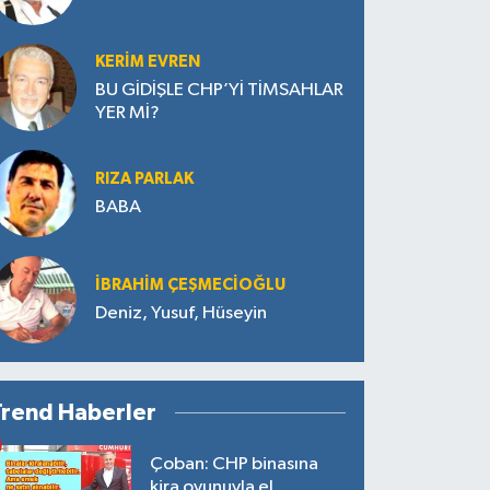
KERIM EVREN
BU GİDİŞLE CHP’Yİ TİMSAHLAR
YER Mİ?
RIZA PARLAK
BABA
İBRAHIM ÇEŞMECİOĞLU
Deniz, Yusuf, Hüseyin
Trend Haberler
Çoban: CHP binasına
kira oyunuyla el