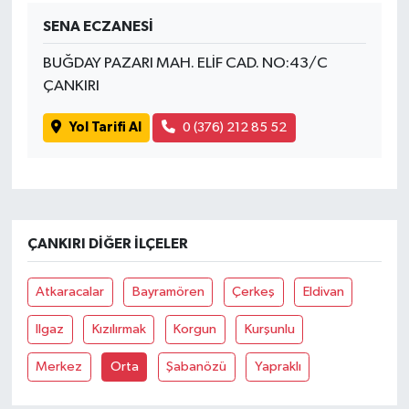
SENA ECZANESİ
BUĞDAY PAZARI MAH. ELİF CAD. NO:43/C
ÇANKIRI
Yol Tarifi Al
0 (376) 212 85 52
ÇANKIRI DIĞER İLÇELER
Atkaracalar
Bayramören
Çerkeş
Eldivan
Ilgaz
Kızılırmak
Korgun
Kurşunlu
Merkez
Orta
Şabanözü
Yapraklı