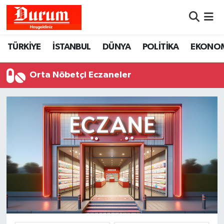
Nöbetçi Eczaneler
TÜRKİYE
İSTANBUL
DÜNYA
POLİTİKA
EKONO
Hava Durumu
Orta Nöbetçi Eczaneler
Namaz Vakitleri
Trafik Durumu
Süper Lig Puan Durumu ve Fikstür
Tüm Manşetler
Son Dakika Haberleri
Haber Arşivi