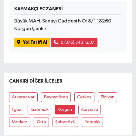
KAYMAKÇI ECZANESİ
Büyük MAH. Sanayi Caddesi NO: 8/1 18260
Korgun Çankırı
Yol Tarifi Al
0 (376) 343 12 37
ÇANKIRI DIĞER İLÇELER
Atkaracalar
Bayramören
Çerkeş
Eldivan
Ilgaz
Kızılırmak
Korgun
Kurşunlu
Merkez
Orta
Şabanözü
Yapraklı