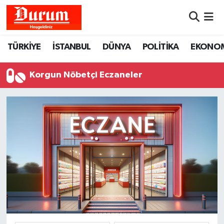
Nöbetçi Eczaneler
TÜRKİYE
İSTANBUL
DÜNYA
POLİTİKA
EKONO
Hava Durumu
Korgun Nöbetçi Eczaneler
Namaz Vakitleri
Trafik Durumu
Süper Lig Puan Durumu ve Fikstür
Tüm Manşetler
Son Dakika Haberleri
Haber Arşivi