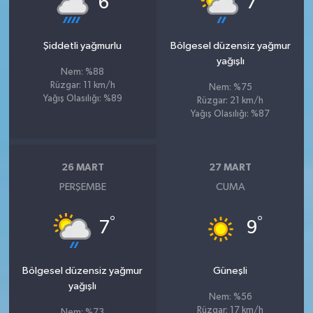
6
7
Şiddetli yağmurlu
Bölgesel düzensiz yağmur
yağışlı
Nem: %88
Rüzgar: 11 km/h
Nem: %75
Yağış Olasılığı: %89
Rüzgar: 21 km/h
Yağış Olasılığı: %87
26 MART
27 MART
PERŞEMBE
CUMA
°
°
7
9
Bölgesel düzensiz yağmur
Güneşli
yağışlı
Nem: %56
Rüzgar: 17 km/h
Nem: %73