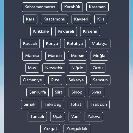
Kahramanmaraş
Karabük
Karaman
Kars
Kastamonu
Kayseri
Kilis
Kırıkkale
Kırklareli
Kırşehir
Kocaeli
Konya
Kütahya
Malatya
Manisa
Mardin
Mersin
Muğla
Muş
Nevşehir
Niğde
Ordu
Osmaniye
Rize
Sakarya
Samsun
Şanlıurfa
Siirt
Sinop
Sivas
Şırnak
Tekirdağ
Tokat
Trabzon
Tunceli
Uşak
Van
Yalova
Yozgat
Zonguldak