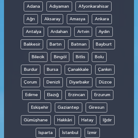
Adana
Adıyaman
Afyonkarahisar
Ağrı
Aksaray
Amasya
Ankara
Antalya
Ardahan
Artvin
Aydın
Balıkesir
Bartın
Batman
Bayburt
Bilecik
Bingöl
Bitlis
Bolu
Burdur
Bursa
Çanakkale
Çankırı
Çorum
Denizli
Diyarbakır
Düzce
Edirne
Elazığ
Erzincan
Erzurum
Eskişehir
Gaziantep
Giresun
Gümüşhane
Hakkâri
Hatay
Iğdır
Isparta
İstanbul
İzmir