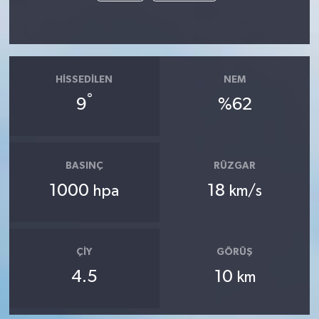
HISSEDILEN
NEM
°
9
%62
BASINÇ
RÜZGAR
1000
18
hpa
km/s
ÇIY
GÖRÜŞ
4.5
10
km