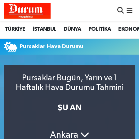
Nöbetçi Eczaneler
TÜRKİYE
İSTANBUL
DÜNYA
POLİTİKA
EKONO
Hava Durumu
Pursaklar Hava Durumu
Namaz Vakitleri
Trafik Durumu
Pursaklar Bugün, Yarın ve 1
Haftalık Hava Durumu Tahmini
Süper Lig Puan Durumu ve Fikstür
Tüm Manşetler
ŞU AN
Son Dakika Haberleri
Ankara
Haber Arşivi