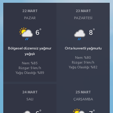
22 MART
23 MART
PAZAR
PAZARTESI
°
°
6
8
Bölgesel düzensiz yağmur
Orta kuvvetli yağmurlu
yağışlı
Nem: %80
Rüzgar: 9 km/h
Nem: %85
Yağış Olasılığı: %82
Rüzgar: 9 km/h
Yağış Olasılığı: %89
24 MART
25 MART
SALI
ÇARŞAMBA
°
°