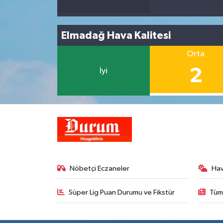
Elmadağ Hava Kalitesi
Orta
2
İyi
Nöbetçi Eczaneler
Ha
Süper Lig Puan Durumu ve Fikstür
Tüm