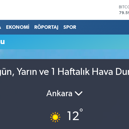
BITC
79.5
DOL
45,4
A
EKONOMİ
RÖPORTAJ
SPOR
EUR
53,3
mu
STER
61,6
G.AL
686
BİST
n, Yarın ve 1 Haftalık Hava D
14.5
Ankara
°
12