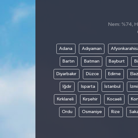
Nem: %74, His
Adana
Adıyaman
Afyonkarahis
Bartın
Batman
Bayburt
Bi
Diyarbakır
Düzce
Edirne
Elaz
Iğdır
Isparta
İstanbul
İzmi
Kırklareli
Kırşehir
Kocaeli
Ko
Ordu
Osmaniye
Rize
Sak