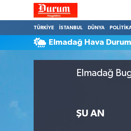
Nöbetçi Eczaneler
TÜRKİYE
İSTANBUL
DÜNYA
POLİTİK
Hava Durumu
Elmadağ Hava Duru
Namaz Vakitleri
Trafik Durumu
Elmadağ Bugü
Süper Lig Puan Durumu ve Fikstür
Tüm Manşetler
ŞU AN
Son Dakika Haberleri
Haber Arşivi