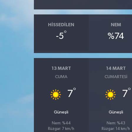
HISSEDILEN
NEM
°
-5
%74
13 MART
14 MART
CUMA
CUMARTESI
°
°
7
7
Güneşli
Güneşli
Nem: %44
Nem: %43
Rüzgar: 7 km/h
Rüzgar: 14 km/h