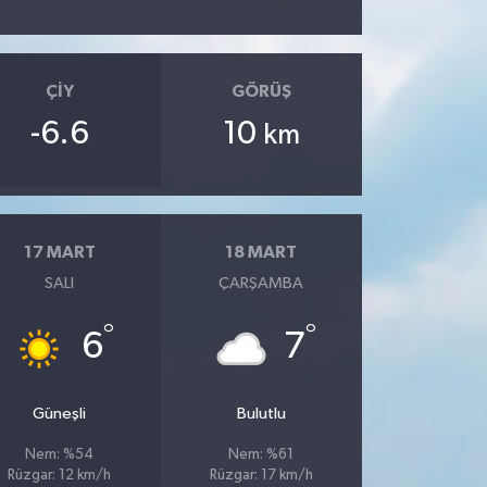
ÇIY
GÖRÜŞ
-6.6
10
km
17 MART
18 MART
SALI
ÇARŞAMBA
°
°
6
7
Güneşli
Bulutlu
Nem: %54
Nem: %61
Rüzgar: 12 km/h
Rüzgar: 17 km/h