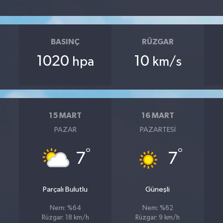
BASINÇ
RÜZGAR
1020
10
hpa
km/s
15 MART
16 MART
PAZAR
PAZARTESI
°
°
7
7
Parçalı Bulutlu
Güneşli
Nem: %64
Nem: %62
Rüzgar: 18 km/h
Rüzgar: 9 km/h