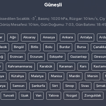
Güneşli
°
sedilen Sıcaklık: -5
, Basınç: 1020 hPa, Rüzgar: 10 km/s, Çiy 
Görüş Mesafesi: 10 km, Gün Doğumu: 7:03, Gün Batımı: 18:4
ar
Ağrı
Aksaray
Amasya
Ankara
Antalya
Ard
lecik
Bingöl
Bitlis
Bolu
Burdur
Bursa
Çanakka
ığ
Erzincan
Erzurum
Eskişehir
Gaziantep
Giresun
r
Kahramanmaraş
Karabük
Karaman
Kars
Kastam
nya
Kütahya
Malatya
Manisa
Mardin
Mersin
arya
Samsun
Şanlıurfa
Siirt
Sinop
Sivas
Şırnak
Tunceli
Uşak
Van
Yalova
Yozgat
Zonguldak