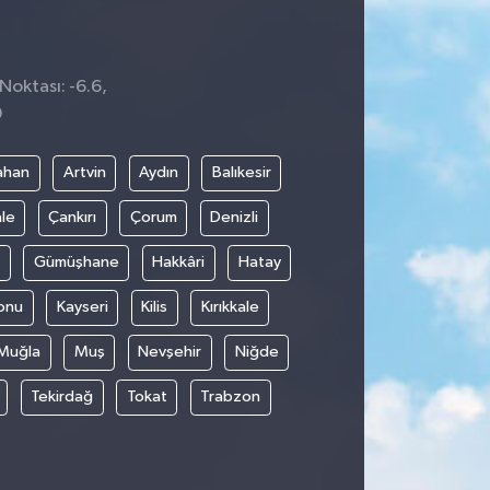
Noktası: -6.6,
9
ahan
Artvin
Aydın
Balıkesir
le
Çankırı
Çorum
Denizli
Gümüşhane
Hakkâri
Hatay
onu
Kayseri
Kilis
Kırıkkale
Muğla
Muş
Nevşehir
Niğde
Tekirdağ
Tokat
Trabzon