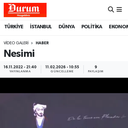
Nöbetçi Eczaneler
TÜRKİYE
İSTANBUL
DÜNYA
POLİTİKA
EKONO
Hava Durumu
VIDEO GALERI
HABER
Namaz Vakitleri
Nesimi
Trafik Durumu
16.11.2022 - 21:40
11.02.2026 - 10:55
9
YAYINLANMA
GÜNCELLEME
PAYLAŞIM
Süper Lig Puan Durumu ve Fikstür
Tüm Manşetler
Son Dakika Haberleri
Haber Arşivi