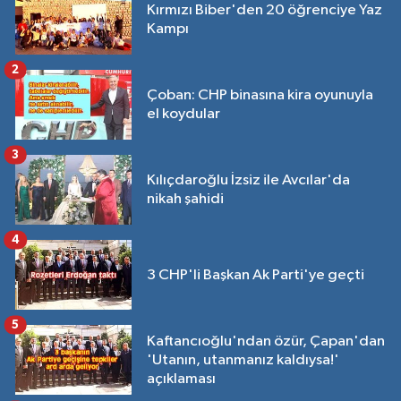
Kırmızı Biber'den 20 öğrenciye Yaz
Kampı
2
Çoban: CHP binasına kira oyunuyla
el koydular
3
Kılıçdaroğlu İzsiz ile Avcılar'da
nikah şahidi
4
3 CHP'li Başkan Ak Parti'ye geçti
5
Kaftancıoğlu'ndan özür, Çapan'dan
'Utanın, utanmanız kaldıysa!'
açıklaması