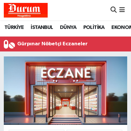
Nöbetçi Eczaneler
TÜRKİYE
İSTANBUL
DÜNYA
POLİTİKA
EKONO
Hava Durumu
Gürpınar Nöbetçi Eczaneler
Namaz Vakitleri
Trafik Durumu
Süper Lig Puan Durumu ve Fikstür
Tüm Manşetler
Son Dakika Haberleri
Haber Arşivi