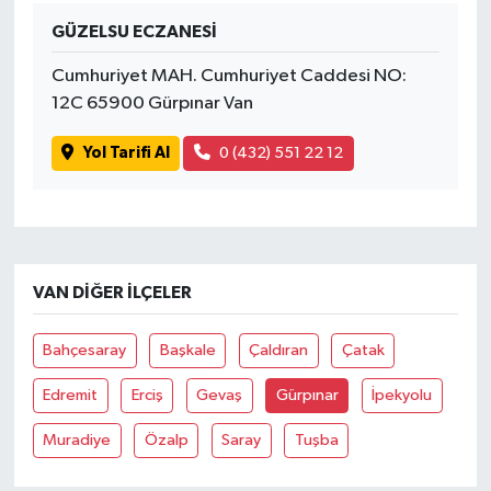
GÜZELSU ECZANESİ
Cumhuriyet MAH. Cumhuriyet Caddesi NO:
12C 65900 Gürpınar Van
Yol Tarifi Al
0 (432) 551 22 12
VAN DIĞER İLÇELER
Bahçesaray
Başkale
Çaldıran
Çatak
Edremit
Erciş
Gevaş
Gürpınar
İpekyolu
Muradiye
Özalp
Saray
Tuşba