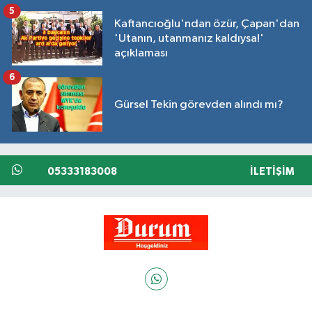
5
Kaftancıoğlu'ndan özür, Çapan'dan
'Utanın, utanmanız kaldıysa!'
açıklaması
6
Gürsel Tekin görevden alındı mı?
05333183008
İLETIŞIM