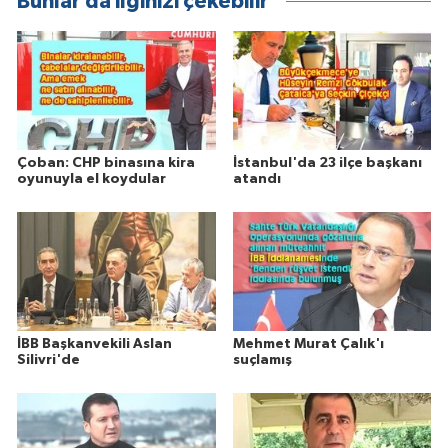
Bunlar da ilginizi çekebilir
Çoban: CHP binasına kira
İstanbul'da 23 ilçe başkanı
oyunuyla el koydular
atandı
İBB Başkanvekili Aslan
Mehmet Murat Çalık'ı
Silivri'de
suçlamış