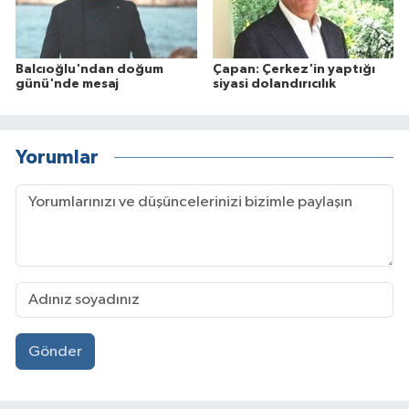
Balcıoğlu'ndan doğum
Çapan: Çerkez'in yaptığı
günü'nde mesaj
siyasi dolandırıcılık
Yorumlar
Gönder