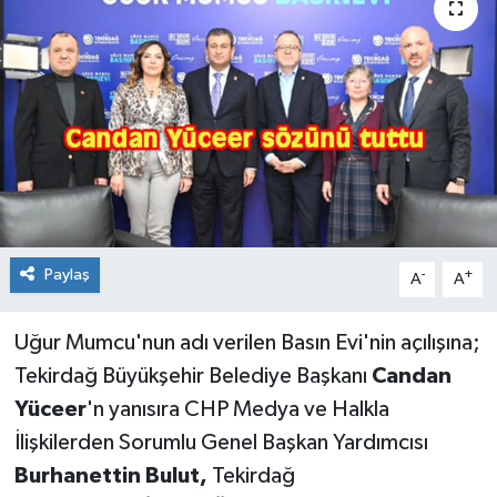
Paylaş
-
+
A
A
Uğur Mumcu'nun adı verilen Basın Evi'nin açılışına;
Tekirdağ Büyükşehir Belediye Başkanı
Candan
Yüceer
'n yanısıra CHP Medya ve Halkla
İlişkilerden Sorumlu Genel Başkan Yardımcısı
Burhanettin Bulut,
Tekirdağ