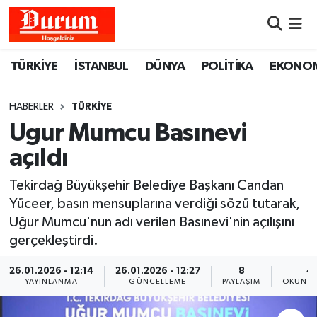
Nöbetçi Eczaneler
TÜRKİYE
İSTANBUL
DÜNYA
POLİTİKA
EKONO
Hava Durumu
HABERLER
TÜRKİYE
Namaz Vakitleri
Ugur Mumcu Basınevi
açıldı
Trafik Durumu
Tekirdağ Büyükşehir Belediye Başkanı Candan
Süper Lig Puan Durumu ve Fikstür
Yüceer, basın mensuplarına verdiği sözü tutarak,
Uğur Mumcu'nun adı verilen Basınevi'nin açılışını
Tüm Manşetler
gerçekleştirdi.
Son Dakika Haberleri
26.01.2026 - 12:14
26.01.2026 - 12:27
8
4 
YAYINLANMA
GÜNCELLEME
PAYLAŞIM
OKUNMA
Haber Arşivi