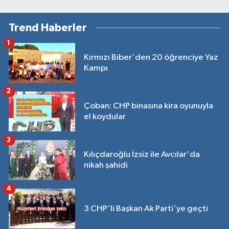
Trend Haberler
1
Kırmızı Biber'den 20 öğrenciye Yaz
Kampı
2
Çoban: CHP binasına kira oyunuyla
el koydular
3
Kılıçdaroğlu İzsiz ile Avcılar'da
nikah şahidi
4
3 CHP'li Başkan Ak Parti'ye geçti