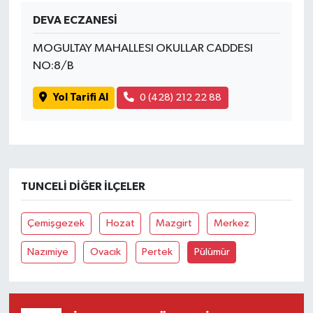
DEVA ECZANESİ
MOGULTAY MAHALLESI OKULLAR CADDESI
NO:8/B
Yol Tarifi Al
0 (428) 212 22 88
TUNCELI DIĞER İLÇELER
Çemişgezek
Hozat
Mazgirt
Merkez
Nazımiye
Ovacık
Pertek
Pülümür