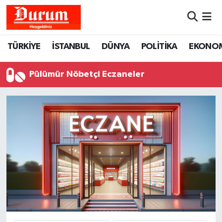
Nöbetçi Eczaneler
TÜRKİYE
İSTANBUL
DÜNYA
POLİTİKA
EKONO
Hava Durumu
Pülümür Nöbetçi Eczaneler
Namaz Vakitleri
Trafik Durumu
Süper Lig Puan Durumu ve Fikstür
Tüm Manşetler
Son Dakika Haberleri
Haber Arşivi