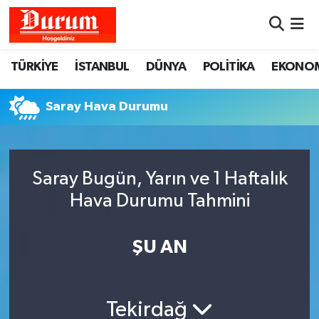
Nöbetçi Eczaneler
TÜRKİYE
İSTANBUL
DÜNYA
POLİTİKA
EKONO
Hava Durumu
Saray Hava Durumu
Namaz Vakitleri
Trafik Durumu
Saray Bugün, Yarın ve 1 Haftalık
Hava Durumu Tahmini
Süper Lig Puan Durumu ve Fikstür
Tüm Manşetler
ŞU AN
Son Dakika Haberleri
Tekirdağ
Haber Arşivi