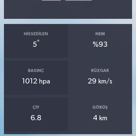
HISSEDILEN
NEM
°
5
%93
BASINÇ
RÜZGAR
1012
29
hpa
km/s
ÇIY
GÖRÜŞ
6.8
4
km