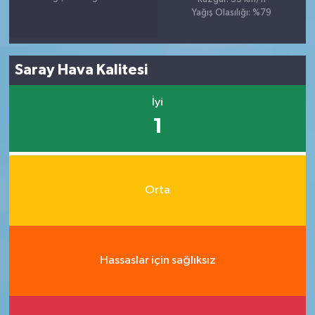
Yağış Olasılığı: %79
Saray Hava Kalitesi
İyi
1
Orta
Hassaslar için sağlıksız