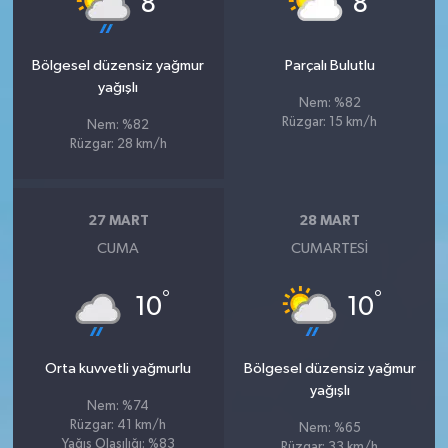
8
8
Bölgesel düzensiz yağmur
Parçalı Bulutlu
yağışlı
Nem: %82
Rüzgar: 15 km/h
Nem: %82
Rüzgar: 28 km/h
27 MART
28 MART
CUMA
CUMARTESI
°
°
10
10
Orta kuvvetli yağmurlu
Bölgesel düzensiz yağmur
yağışlı
Nem: %74
Rüzgar: 41 km/h
Nem: %65
Yağış Olasılığı: %83
Rüzgar: 33 km/h