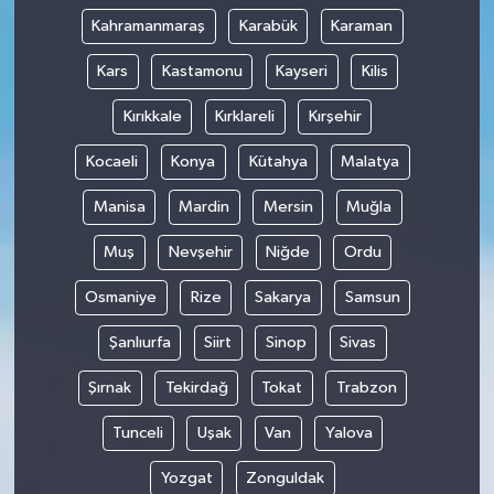
Kahramanmaraş
Karabük
Karaman
Kars
Kastamonu
Kayseri
Kilis
Kırıkkale
Kırklareli
Kırşehir
Kocaeli
Konya
Kütahya
Malatya
Manisa
Mardin
Mersin
Muğla
Muş
Nevşehir
Niğde
Ordu
Osmaniye
Rize
Sakarya
Samsun
Şanlıurfa
Siirt
Sinop
Sivas
Şırnak
Tekirdağ
Tokat
Trabzon
Tunceli
Uşak
Van
Yalova
Yozgat
Zonguldak