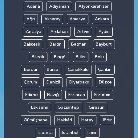
Adana
Adıyaman
Afyonkarahisar
Ağrı
Aksaray
Amasya
Ankara
Antalya
Ardahan
Artvin
Aydın
Balıkesir
Bartın
Batman
Bayburt
Bilecik
Bingöl
Bitlis
Bolu
Burdur
Bursa
Çanakkale
Çankırı
Çorum
Denizli
Diyarbakır
Düzce
Edirne
Elazığ
Erzincan
Erzurum
Eskişehir
Gaziantep
Giresun
Gümüşhane
Hakkâri
Hatay
Iğdır
Isparta
İstanbul
İzmir