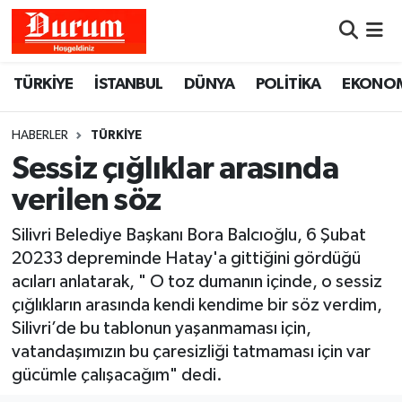
Nöbetçi Eczaneler
TÜRKİYE
İSTANBUL
DÜNYA
POLİTİKA
EKONO
Hava Durumu
HABERLER
TÜRKİYE
Namaz Vakitleri
Sessiz çığlıklar arasında
verilen söz
Trafik Durumu
Silivri Belediye Başkanı Bora Balcıoğlu, 6 Şubat
Süper Lig Puan Durumu ve Fikstür
20233 depreminde Hatay'a gittiğini gördüğü
acıları anlatarak, " O toz dumanın içinde, o sessiz
Tüm Manşetler
çığlıkların arasında kendi kendime bir söz verdim,
Silivri’de bu tablonun yaşanmaması için,
Son Dakika Haberleri
vatandaşımızın bu çaresizliği tatmaması için var
gücümle çalışacağım" dedi.
Haber Arşivi