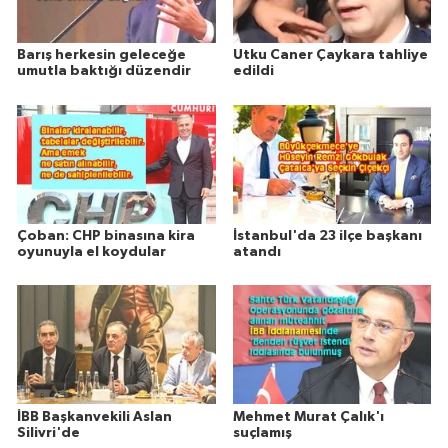
Barış herkesin geleceğe
Utku Caner Çaykara tahliye
umutla baktığı düzendir
edildi
Çoban: CHP binasına kira
İstanbul'da 23 ilçe başkanı
oyunuyla el koydular
atandı
İBB Başkanvekili Aslan
Mehmet Murat Çalık'ı
Silivri'de
suçlamış