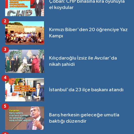
Çoban: CHP binasına kira oyunuyla
el koydular
2
Kırmızı Biber'den 20 öğrenciye Yaz
Kampı
3
Kılıçdaroğlu İzsiz ile Avcılar'da
nikah şahidi
4
İstanbul'da 23 ilçe başkanı atandı
5
Barış herkesin geleceğe umutla
baktığı düzendir