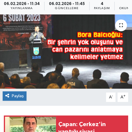
06.02.2026 - 11:34
06.02.2026 - 11:45
4
4
YAYINLANMA
GÜNCELLEME
PAYLAŞIM
OKUNM
Paylaş
-
+
A
A
Çapan: Çerkez'in
yaptığı siyasi