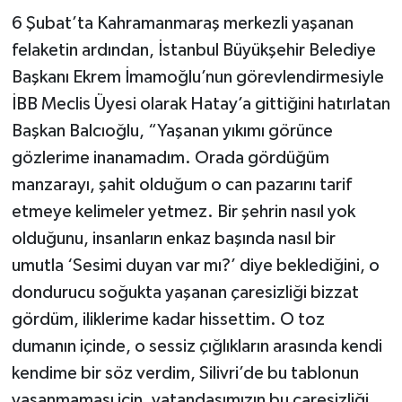
6 Şubat’ta Kahramanmaraş merkezli yaşanan
felaketin ardından, İstanbul Büyükşehir Belediye
Başkanı Ekrem İmamoğlu’nun görevlendirmesiyle
İBB Meclis Üyesi olarak Hatay’a gittiğini hatırlatan
Başkan Balcıoğlu, “Yaşanan yıkımı görünce
gözlerime inanamadım. Orada gördüğüm
manzarayı, şahit olduğum o can pazarını tarif
etmeye kelimeler yetmez. Bir şehrin nasıl yok
olduğunu, insanların enkaz başında nasıl bir
umutla ‘Sesimi duyan var mı?’ diye beklediğini, o
dondurucu soğukta yaşanan çaresizliği bizzat
gördüm, iliklerime kadar hissettim. O toz
dumanın içinde, o sessiz çığlıkların arasında kendi
kendime bir söz verdim, Silivri’de bu tablonun
yaşanmaması için, vatandaşımızın bu çaresizliği