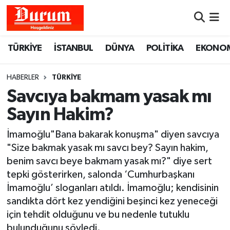
Nöbetçi Eczaneler
TÜRKİYE
İSTANBUL
DÜNYA
POLİTİKA
EKONO
Hava Durumu
HABERLER
TÜRKİYE
Namaz Vakitleri
Savcıya bakmam yasak mı
Sayın Hakim?
Trafik Durumu
İmamoğlu"Bana bakarak konuşma" diyen savcıya
Süper Lig Puan Durumu ve Fikstür
"Size bakmak yasak mı savcı bey? Sayın hakim,
benim savcı beye bakmam yasak mı?" diye sert
Tüm Manşetler
tepki gösterirken, salonda ‘Cumhurbaşkanı
İmamoğlu’ sloganları atıldı. İmamoğlu; kendisinin
Son Dakika Haberleri
sandıkta dört kez yendiğini beşinci kez yeneceği
için tehdit olduğunu ve bu nedenle tutuklu
Haber Arşivi
bulunduğunu söyledi.