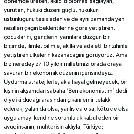
dönemde üreten, akılcı diplomasi sağlayan,
yürüten, hukuki düzeni güçlü, hukukun
üstünlüğünü tesis eden ve de aynı zamanda yeni
nesilleri çağın beklentilerine göre yetiştiren,
çocuklarını, gençlerini yarınlara düzgün bir
biçimde, ilimle, bilimle, akılla ve adaletli bir zihinle
yetiştiren ülkelerin kazanacağını görüyoruz. Ama
biz neredeyiz? 10 yıldır milletimizi orada oraya
savuran bir ekonomik düzenin içerisindeyiz.
Uydurma stratejilerle, akla hayal gelmeyecek, bir
kişinin akşamdan sabaha ‘Ben ekonomistim’ dedi
diye iki dudağı arasından çıkanı emir telakki
ederek, yalan da olsa, yanlış da olsa, kötü de olsa
uygulamayı kendine sorumluluk kabul eden bir
avuç insanın, muhterisin aklıyla, Türkiye;