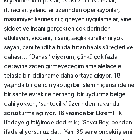
ki yeniden kumpaslar, usulsüz tutuklamalar,
iftiracılar, yalancılar üzerinden operasyonlar,
masumiyet karinesini çiğneyen uygulamalar, yine
şiddet ve insanı gerçekten çok derinden
etkileyen, vicdani, insani, sağlık kurallarını yok
sayan, canı tehdit altında tutan hapis süreçleri ve
dahası... ‘Dahası’ diyorum, çünkü çok fazla
detayına zaten girmeyeceğim ama alelacele,
telaşla bir iddianame daha ortaya çıkıyor. 18
yaşında bir gencin yaptığı bir işlemin içerisinde ne
bir sahte evrak ne herhangi bir uydurma belge
dahi yokken, ‘sahtecilik’ üzerinden hakkında
soruşturma açılıyor. 18 yaşında bir Ekrem! İlk
ifadeye gittiğimde dedim ki; ‘Savcı Bey, benden
ifade alıyorsunuz da… Yani 35 sene önceki işlemi