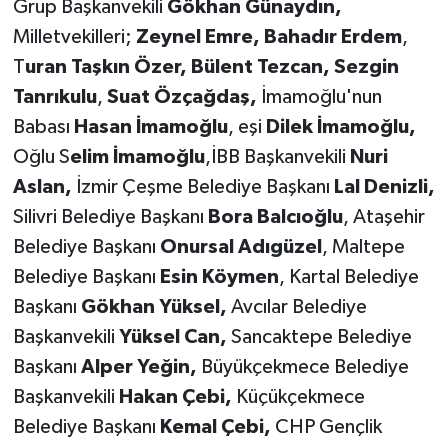
Grup Başkanvekili
Gökhan Günaydın,
Milletvekilleri;
Zeynel Emre, Bahadır Erdem
,
T
uran Taşkın Özer,
Bülent Tezcan,
Sezgin
Tanrıkulu
,
Suat Özçağdaş,
İmamoğlu'nun
Babası
Hasan İmamoğlu
, eşi
Dilek İmamoğlu,
Oğlu S
elim İmamoğlu
,İBB Başkanvekili
Nuri
Aslan,
İzmir Çeşme Belediye Başkanı
Lal Denizli,
Silivri Belediye Başkanı
Bora Balcıoğlu
, Ataşehir
Belediye Başkanı
Onursal Adıgüzel
, Maltepe
Belediye Başkanı
Esin Köymen
, Kartal Belediye
Başkanı
Gökhan Yüksel,
Avcılar Belediye
Başkanvekili
Yüksel Can,
Sancaktepe Belediye
Başkanı
Alper Yeğin,
Büyükçekmece Belediye
Başkanvekili
Hakan Çebi,
Küçükçekmece
Belediye Başkanı
Kemal Çebi,
CHP Gençlik