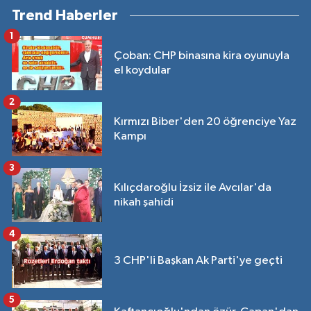
Trend Haberler
1
Çoban: CHP binasına kira oyunuyla
el koydular
2
Kırmızı Biber'den 20 öğrenciye Yaz
Kampı
3
Kılıçdaroğlu İzsiz ile Avcılar'da
nikah şahidi
4
3 CHP'li Başkan Ak Parti'ye geçti
5