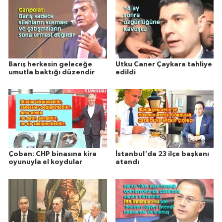
Barış herkesin geleceğe
Utku Caner Çaykara tahliye
umutla baktığı düzendir
edildi
Çoban: CHP binasına kira
İstanbul'da 23 ilçe başkanı
oyunuyla el koydular
atandı