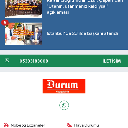
Kaftancıoğlu'ndan özür, Çapan'dan
'Utanın, utanmanız kaldıysa!'
açıklaması
6
İstanbul'da 23 ilçe başkanı atandı
05333183008
İLETIŞIM
Nöbetçi Eczaneler
Hava Durumu