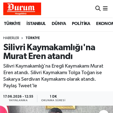
Nöbetçi Eczaneler
TÜRKİYE
İSTANBUL
DÜNYA
POLİTİKA
EKONO
Hava Durumu
HABERLER
TÜRKİYE
Namaz Vakitleri
Silivri Kaymakamlığı'na
Murat Eren atandı
Trafik Durumu
Silivri Kaymakamlığ'na Eregli Kaymakamı Murat
Süper Lig Puan Durumu ve Fikstür
Eren atandı. Silivri Kaymakamı Tolga Toğan ise
Sakarya Serdivan Kaymakamı olarak atandı.
Tüm Manşetler
Paylaş Tweet'le
Son Dakika Haberleri
17.06.2026 - 12:55
1 DK
YAYINLANMA
OKUNMA SÜRESI
Haber Arşivi