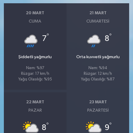
20 MART
21 MART
CUMA
CUMARTESI
°
°
7
8
Şiddetli yağmurlu
Orta kuvvetli yağmurlu
Nem: %97
Nem: %94
Rüzgar: 17 km/h
Rüzgar: 12 km/h
Yağış Olasılığı: %95
Yağış Olasılığı: %87
22 MART
23 MART
PAZAR
PAZARTESI
°
°
8
9