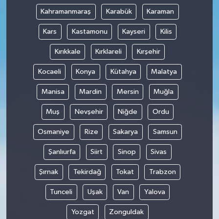
Kahramanmaraş
Karabük
Karaman
Kars
Kastamonu
Kayseri
Kilis
Kırıkkale
Kırklareli
Kırşehir
Kocaeli
Konya
Kütahya
Malatya
Manisa
Mardin
Mersin
Muğla
Muş
Nevşehir
Niğde
Ordu
Osmaniye
Rize
Sakarya
Samsun
Şanlıurfa
Siirt
Sinop
Sivas
Şırnak
Tekirdağ
Tokat
Trabzon
Tunceli
Uşak
Van
Yalova
Yozgat
Zonguldak