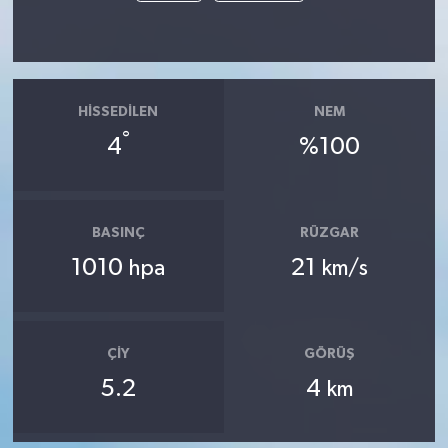
HISSEDILEN
NEM
°
4
%100
BASINÇ
RÜZGAR
1010
21
hpa
km/s
ÇIY
GÖRÜŞ
5.2
4
km