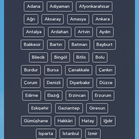
Adana
Adıyaman
Afyonkarahisar
Ağrı
Aksaray
Amasya
Ankara
Antalya
Ardahan
Artvin
Aydın
Balıkesir
Bartın
Batman
Bayburt
Bilecik
Bingöl
Bitlis
Bolu
Burdur
Bursa
Çanakkale
Çankırı
Çorum
Denizli
Diyarbakır
Düzce
Edirne
Elazığ
Erzincan
Erzurum
Eskişehir
Gaziantep
Giresun
Gümüşhane
Hakkâri
Hatay
Iğdır
Isparta
İstanbul
İzmir