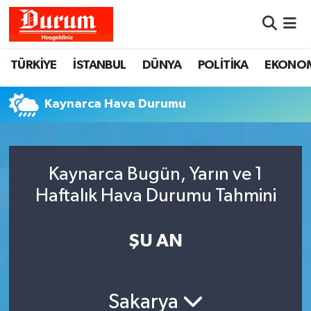
Nöbetçi Eczaneler
TÜRKİYE
İSTANBUL
DÜNYA
POLİTİKA
EKONO
Hava Durumu
Kaynarca Hava Durumu
Namaz Vakitleri
Trafik Durumu
Kaynarca Bugün, Yarın ve 1
Haftalık Hava Durumu Tahmini
Süper Lig Puan Durumu ve Fikstür
Tüm Manşetler
ŞU AN
Son Dakika Haberleri
Sakarya
Haber Arşivi