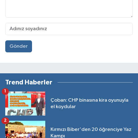
Gönder
Trend Haberler
1
Çoban: CHP binasına kira oyunuyla
el koydular
2
Kırmızı Biber'den 20 öğrenciye Yaz
Kampı