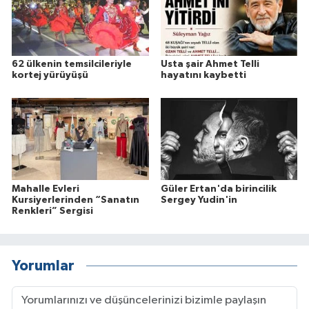
62 ülkenin temsilcileriyle
Usta şair Ahmet Telli
kortej yürüyüşü
hayatını kaybetti
Mahalle Evleri
Güler Ertan'da birincilik
Kursiyerlerinden “Sanatın
Sergey Yudin'in
Renkleri” Sergisi
Yorumlar