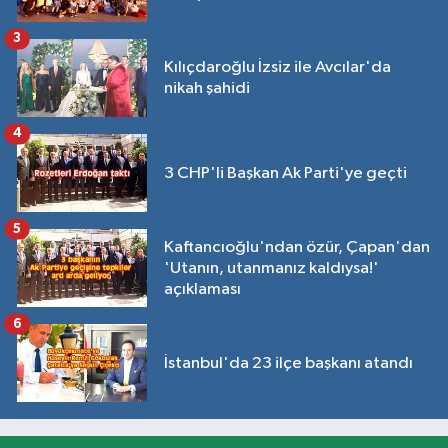
3
Kılıçdaroğlu İzsiz ile Avcılar'da
nikah şahidi
4
3 CHP'li Başkan Ak Parti'ye geçti
5
Kaftancıoğlu'ndan özür, Çapan'dan
'Utanın, utanmanız kaldıysa!'
açıklaması
6
İstanbul'da 23 ilçe başkanı atandı