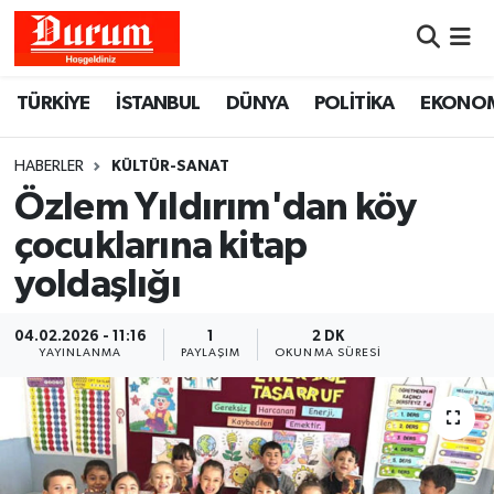
Nöbetçi Eczaneler
TÜRKİYE
İSTANBUL
DÜNYA
POLİTİKA
EKONO
Hava Durumu
HABERLER
KÜLTÜR-SANAT
Namaz Vakitleri
Özlem Yıldırım'dan köy
çocuklarına kitap
Trafik Durumu
yoldaşlığı
Süper Lig Puan Durumu ve Fikstür
04.02.2026 - 11:16
1
2 DK
YAYINLANMA
PAYLAŞIM
OKUNMA SÜRESI
Tüm Manşetler
Son Dakika Haberleri
Haber Arşivi