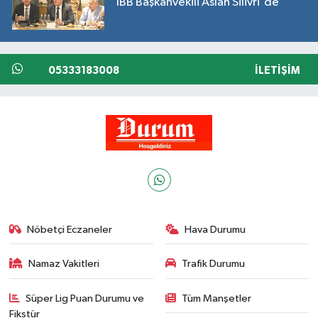
İBB Başkanvekili Aslan Silivri'de
05333183008
İLETIŞIM
Nöbetçi Eczaneler
Hava Durumu
Namaz Vakitleri
Trafik Durumu
Süper Lig Puan Durumu ve
Tüm Manşetler
Fikstür