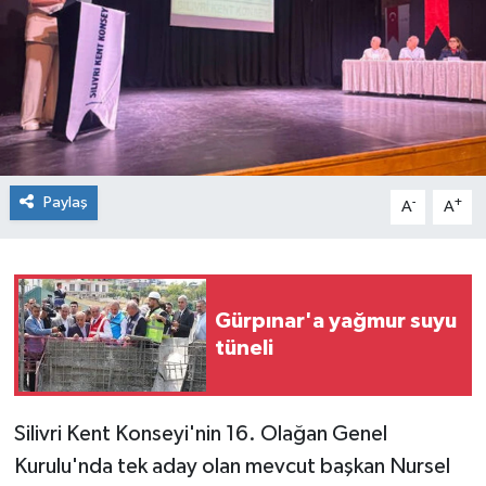
Paylaş
-
+
A
A
Gürpınar'a yağmur suyu
tüneli
Silivri Kent Konseyi'nin 16. Olağan Genel
Kurulu'nda tek aday olan mevcut başkan Nursel