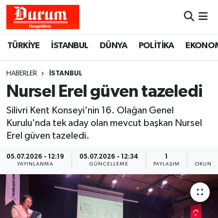
Nöbetçi Eczaneler
TÜRKİYE
İSTANBUL
DÜNYA
POLİTİKA
EKONO
Hava Durumu
HABERLER
İSTANBUL
Namaz Vakitleri
Nursel Erel güven tazeledi
Silivri Kent Konseyi'nin 16. Olağan Genel
Trafik Durumu
Kurulu'nda tek aday olan mevcut başkan Nursel
Erel güven tazeledi.
Süper Lig Puan Durumu ve Fikstür
05.07.2026 - 12:19
05.07.2026 - 12:34
1
1
Tüm Manşetler
YAYINLANMA
GÜNCELLEME
PAYLAŞIM
OKUNMA
Son Dakika Haberleri
Haber Arşivi