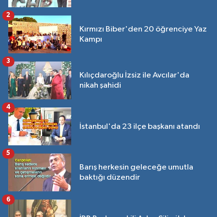
2
Kırmızı Biber'den 20 öğrenciye Yaz
Kampı
3
Kılıçdaroğlu İzsiz ile Avcılar'da
nikah şahidi
4
İstanbul'da 23 ilçe başkanı atandı
5
Barış herkesin geleceğe umutla
baktığı düzendir
6