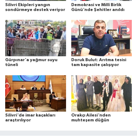
Silivri Ekipleri yangın
Demokrasi ve Millî Birlik
sondürmeye destek veriyor
Günü'nde Şehitler anıldı
Gürpınar'a yağmur suyu
Doruk Bulut: Arıtma tesisi
tüneli
tam kapasite çalışıyor
Silivri'de imar kaçakları
Orakçı Ailesi'nden
araştırılıyor
muhteşem düğün