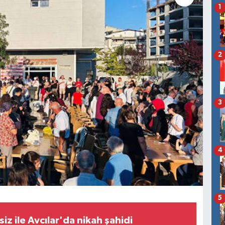
1
2
3
4
5
siz ile Avcılar'da nikah şahidi