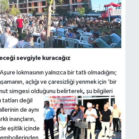
eceği sevgiyle kuracağız
Aşure lokmasının yalnızca bir tatlı olmadığını;
amanın, açlığı ve çaresizliği yenmek için 'bir
omut simgesi olduğunu belirterek
,
şu bilgileri
ı tatları değil
llerinin de aynı
klı inançların,
de eşitlik içinde
 sembollerinden