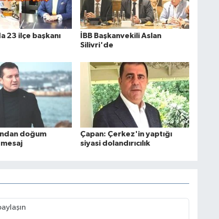
a 23 ilçe başkanı
İBB Başkanvekili Aslan
Silivri'de
u'ndan doğum
Çapan: Çerkez'in yaptığı
 mesaj
siyasi dolandırıcılık