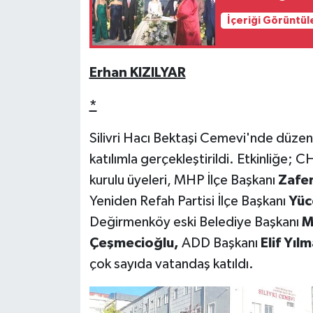
İçeriği Görüntül
Erhan KIZILYAR
*
Silivri Hacı Bektaşi Cemevi'nde düzenl
katılımla gerçekleştirildi. Etkinliğe; CH
kurulu üyeleri, MHP İlçe Başkanı
Zafer
Yeniden Refah Partisi İlçe Başkanı
Yüc
Değirmenköy eski Belediye Başkanı
M
Çeşmecioğlu,
ADD Başkanı
Elif Yıl
çok sayıda vatandaş katıldı.