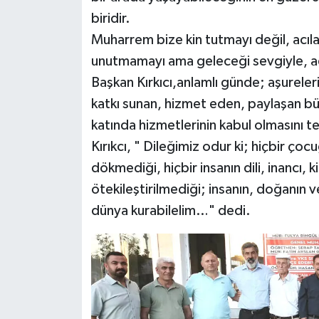
biridir.
Muharrem bize kin tutmayı değil, acıl
unutmamayı ama geleceği sevgiyle, ada
Başkan Kırkıcı,anlamlı günde; aşurele
katkı sunan, hizmet eden, paylaşan b
katında hizmetlerinin kabul olmasını t
Kırıkcı, " Dileğimiz odur ki; hiçbir ço
dökmediği, hiçbir insanın dili, inancı,
ötekileştirilmediği; insanın, doğanın v
dünya kurabilelim…" dedi.