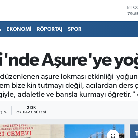
79.5
DOL
45,4
EUR
53,3
A
EKONOMİ
RÖPORTAJ
SPOR
STER
61,6
G.AL
686
i'nde Aşure'ye yo
BİST
14.5
düzenlenen aşure lokması etkinliği yoğun bi
m bize kin tutmayı değil, acılardan ders ç
le, adaletle ve barışla kurmayı öğretir." 
2 DK
AŞIM
OKUNMA SÜRESI