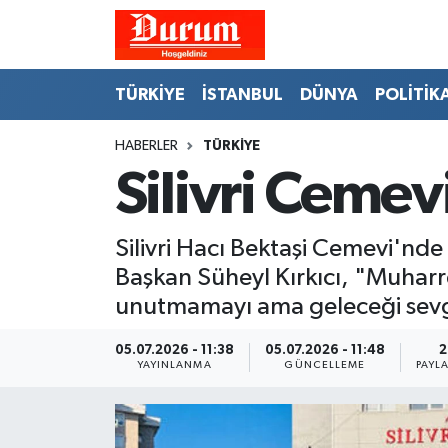
Nöbetçi Eczaneler
TÜRKİYE
İSTANBUL
DÜNYA
POLİTİK
Hava Durumu
HABERLER
TÜRKİYE
Silivri Cemev
Namaz Vakitleri
Trafik Durumu
Silivri Hacı Bektaşi Cemevi'nde 
Başkan Süheyl Kırkıcı, "Muharre
Süper Lig Puan Durumu ve Fikstür
unutmamayı ama geleceği sevgiy
Tüm Manşetler
05.07.2026 - 11:38
05.07.2026 - 11:48
2
YAYINLANMA
GÜNCELLEME
PAYL
Son Dakika Haberleri
Haber Arşivi