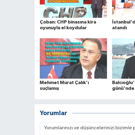
Çoban: CHP binasına kira
İstanbul'd
oyunuyla el koydular
atandı
Mehmet Murat Çalık'ı
Balcıoğl
suçlamış
günü'nde
Yorumlar