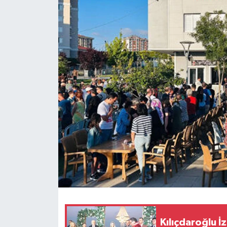
Kılıçdaroğlu İz