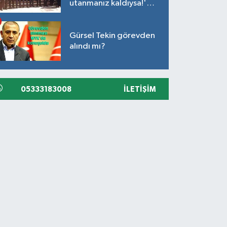
utanmanız kaldıysa!'
açıklaması
Gürsel Tekin görevden
alındı mı?
05333183008
İLETIŞIM