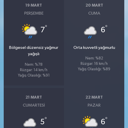
19 MART
20 MART
PERŞEMBE
CUMA
°
°
7
6
Bölgesel düzensiz yağmur
Orta kuvvetli yağmurlu
yağışlı
Nem: %82
Rüzgar: 16 km/h
Nem: %78
Yağış Olasılığı: %89
Rüzgar: 14 km/h
Yağış Olasılığı: %91
21 MART
22 MART
CUMARTESI
PAZAR
°
°
5
6