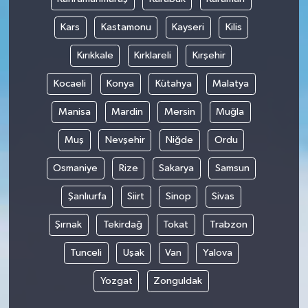
Kars
Kastamonu
Kayseri
Kilis
Kırıkkale
Kırklareli
Kırşehir
Kocaeli
Konya
Kütahya
Malatya
Manisa
Mardin
Mersin
Muğla
Muş
Nevşehir
Niğde
Ordu
Osmaniye
Rize
Sakarya
Samsun
Şanlıurfa
Siirt
Sinop
Sivas
Şırnak
Tekirdağ
Tokat
Trabzon
Tunceli
Uşak
Van
Yalova
Yozgat
Zonguldak