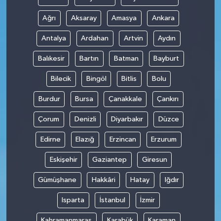
Ağrı
Aksaray
Amasya
Ankara
Antalya
Ardahan
Artvin
Aydın
Balıkesir
Bartın
Batman
Bayburt
Bilecik
Bingöl
Bitlis
Bolu
Burdur
Bursa
Çanakkale
Çankırı
Çorum
Denizli
Diyarbakır
Düzce
Edirne
Elazığ
Erzincan
Erzurum
Eskişehir
Gaziantep
Giresun
Gümüşhane
Hakkâri
Hatay
Iğdır
Isparta
İstanbul
İzmir
Kahramanmaraş
Karabük
Karaman