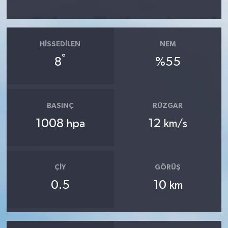
HISSEDILEN
NEM
°
8
%55
BASINÇ
RÜZGAR
1008
12
hpa
km/s
ÇIY
GÖRÜŞ
0.5
10
km