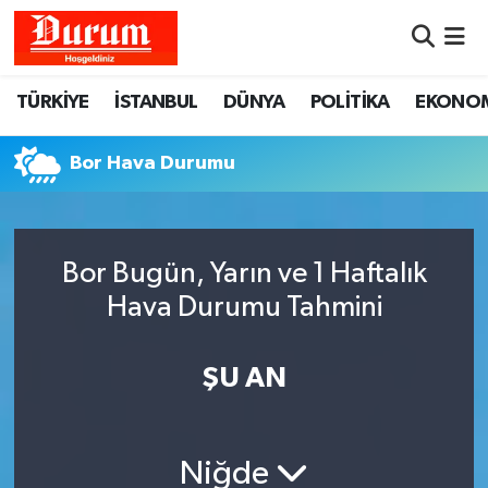
Nöbetçi Eczaneler
TÜRKİYE
İSTANBUL
DÜNYA
POLİTİKA
EKONO
Hava Durumu
Bor Hava Durumu
Namaz Vakitleri
Trafik Durumu
Bor Bugün, Yarın ve 1 Haftalık
Hava Durumu Tahmini
Süper Lig Puan Durumu ve Fikstür
Tüm Manşetler
ŞU AN
Son Dakika Haberleri
Niğde
Haber Arşivi