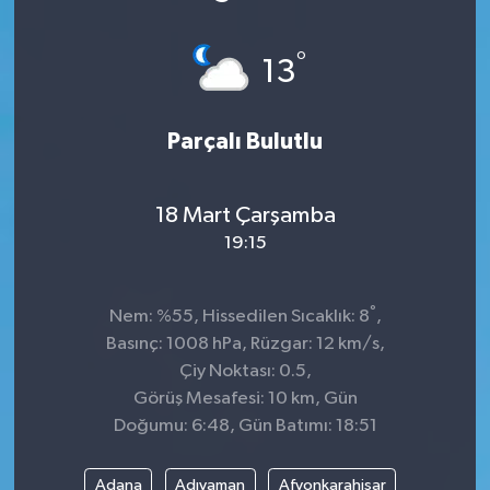
°
13
Parçalı Bulutlu
18 Mart Çarşamba
19:15
°
Nem: %55, Hissedilen Sıcaklık: 8
,
Basınç: 1008 hPa, Rüzgar: 12 km/s,
Çiy Noktası: 0.5,
Görüş Mesafesi: 10 km, Gün
Doğumu: 6:48, Gün Batımı: 18:51
Adana
Adıyaman
Afyonkarahisar