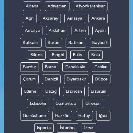
Adana
Adıyaman
Afyonkarahisar
Ağrı
Aksaray
Amasya
Ankara
Antalya
Ardahan
Artvin
Aydın
Balıkesir
Bartın
Batman
Bayburt
Bilecik
Bingöl
Bitlis
Bolu
Burdur
Bursa
Çanakkale
Çankırı
Çorum
Denizli
Diyarbakır
Düzce
Edirne
Elazığ
Erzincan
Erzurum
Eskişehir
Gaziantep
Giresun
Gümüşhane
Hakkâri
Hatay
Iğdır
Isparta
İstanbul
İzmir