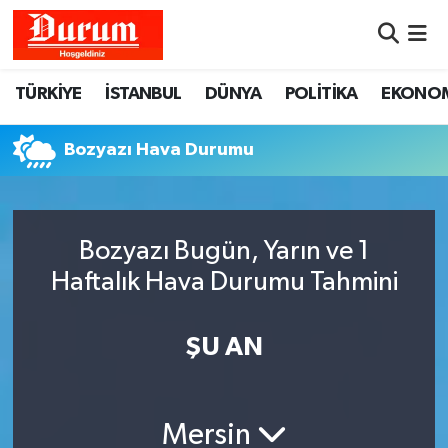
Nöbetçi Eczaneler
TÜRKİYE
İSTANBUL
DÜNYA
POLİTİKA
EKONO
Hava Durumu
Bozyazı Hava Durumu
Namaz Vakitleri
Trafik Durumu
Bozyazı Bugün, Yarın ve 1
Haftalık Hava Durumu Tahmini
Süper Lig Puan Durumu ve Fikstür
Tüm Manşetler
ŞU AN
Son Dakika Haberleri
Mersin
Haber Arşivi