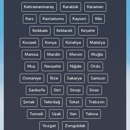
Kahramanmaraş
Karabük
Karaman
Kars
Kastamonu
Kayseri
Kilis
Kırıkkale
Kırklareli
Kırşehir
Kocaeli
Konya
Kütahya
Malatya
Manisa
Mardin
Mersin
Muğla
Muş
Nevşehir
Niğde
Ordu
Osmaniye
Rize
Sakarya
Samsun
Şanlıurfa
Siirt
Sinop
Sivas
Şırnak
Tekirdağ
Tokat
Trabzon
Tunceli
Uşak
Van
Yalova
Yozgat
Zonguldak