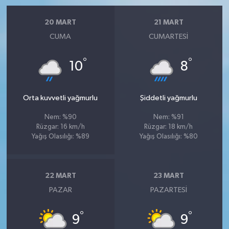
20 MART
21 MART
CUMA
CUMARTESI
°
°
10
8
Orta kuvvetli yağmurlu
Şiddetli yağmurlu
Nem: %90
Nem: %91
Rüzgar: 16 km/h
Rüzgar: 18 km/h
Yağış Olasılığı: %89
Yağış Olasılığı: %80
22 MART
23 MART
PAZAR
PAZARTESI
°
°
9
9