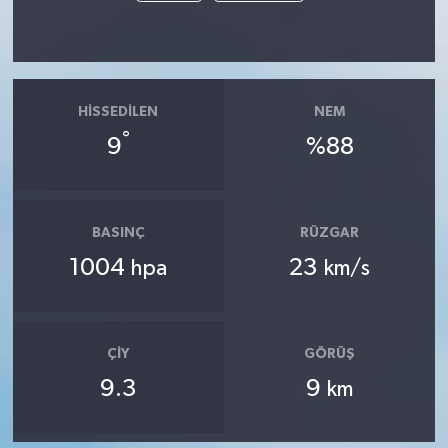
HISSEDILEN
NEM
°
9
%88
BASINÇ
RÜZGAR
1004
23
hpa
km/s
ÇIY
GÖRÜŞ
9.3
9
km