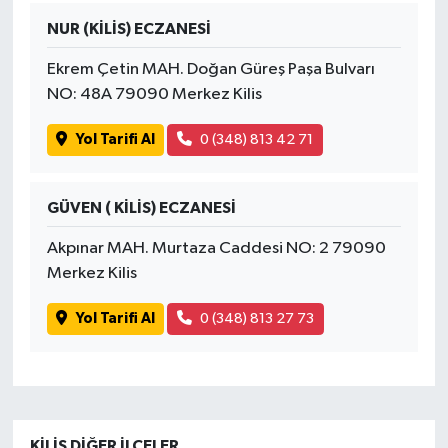
NUR (KİLİS) ECZANESİ
Ekrem Çetin MAH. Doğan Güreş Paşa Bulvarı
NO: 48A 79090 Merkez Kilis
Yol Tarifi Al
0 (348) 813 42 71
GÜVEN ( KİLİS) ECZANESİ
Akpınar MAH. Murtaza Caddesi NO: 2 79090
Merkez Kilis
Yol Tarifi Al
0 (348) 813 27 73
KILIS DIĞER İLÇELER