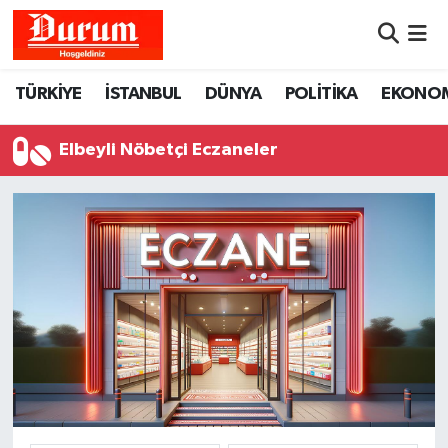
Nöbetçi Eczaneler
TÜRKİYE
İSTANBUL
DÜNYA
POLİTİKA
EKONO
Hava Durumu
Elbeyli Nöbetçi Eczaneler
Namaz Vakitleri
Trafik Durumu
Süper Lig Puan Durumu ve Fikstür
Tüm Manşetler
Son Dakika Haberleri
Haber Arşivi