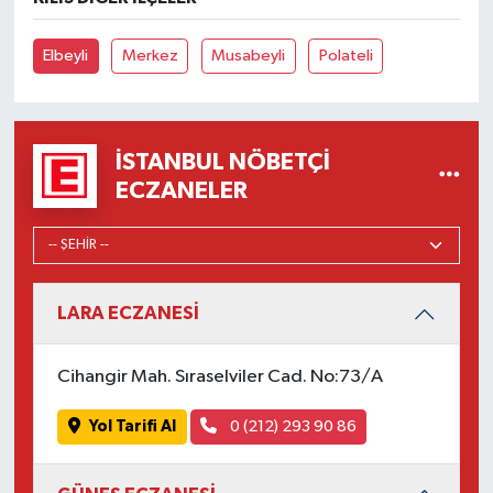
Elbeyli
Merkez
Musabeyli
Polateli
İSTANBUL NÖBETÇI
ECZANELER
LARA ECZANESİ
Cihangir Mah. Sıraselviler Cad. No:73/A
Yol Tarifi Al
0 (212) 293 90 86