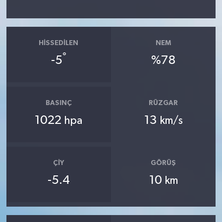
HISSEDILEN
NEM
°
-5
%78
BASINÇ
RÜZGAR
1022
13
hpa
km/s
ÇIY
GÖRÜŞ
-5.4
10
km