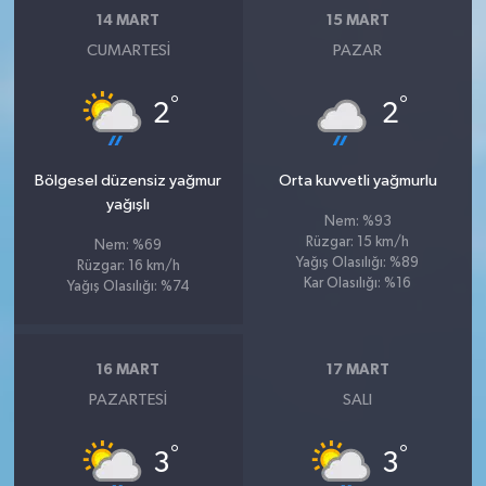
14 MART
15 MART
CUMARTESI
PAZAR
°
°
2
2
Bölgesel düzensiz yağmur
Orta kuvvetli yağmurlu
yağışlı
Nem: %93
Rüzgar: 15 km/h
Nem: %69
Yağış Olasılığı: %89
Rüzgar: 16 km/h
Kar Olasılığı: %16
Yağış Olasılığı: %74
16 MART
17 MART
PAZARTESI
SALI
°
°
3
3