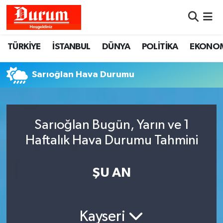
Nöbetçi Eczaneler
TÜRKİYE
İSTANBUL
DÜNYA
POLİTİKA
EKONO
Hava Durumu
Sarıoğlan Hava Durumu
Namaz Vakitleri
Trafik Durumu
Sarıoğlan Bugün, Yarın ve 1
Haftalık Hava Durumu Tahmini
Süper Lig Puan Durumu ve Fikstür
Tüm Manşetler
ŞU AN
Son Dakika Haberleri
Kayseri
Haber Arşivi