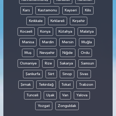
Kars
Kastamonu
Kayseri
Kilis
Kırıkkale
Kırklareli
Kırşehir
Kocaeli
Konya
Kütahya
Malatya
Manisa
Mardin
Mersin
Muğla
Muş
Nevşehir
Niğde
Ordu
Osmaniye
Rize
Sakarya
Samsun
Şanlıurfa
Siirt
Sinop
Sivas
Şırnak
Tekirdağ
Tokat
Trabzon
Tunceli
Uşak
Van
Yalova
Yozgat
Zonguldak