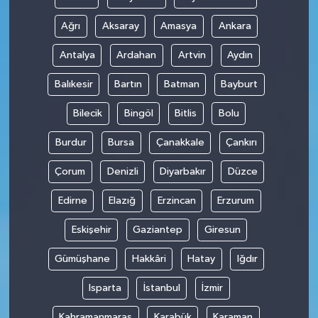
Ağrı
Aksaray
Amasya
Ankara
Antalya
Ardahan
Artvin
Aydın
Balıkesir
Bartın
Batman
Bayburt
Bilecik
Bingöl
Bitlis
Bolu
Burdur
Bursa
Çanakkale
Çankırı
Çorum
Denizli
Diyarbakır
Düzce
Edirne
Elazığ
Erzincan
Erzurum
Eskişehir
Gaziantep
Giresun
Gümüşhane
Hakkâri
Hatay
Iğdır
Isparta
İstanbul
İzmir
Kahramanmaraş
Karabük
Karaman