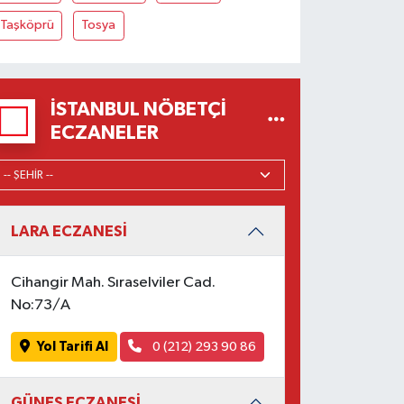
Taşköprü
Tosya
İSTANBUL NÖBETÇI
ECZANELER
LARA ECZANESİ
Cihangir Mah. Sıraselviler Cad.
No:73/A
Yol Tarifi Al
0 (212) 293 90 86
GÜNEŞ ECZANESİ