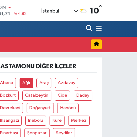
°
OIN
10
İstanbul
91,74
%-1.82
AR
3620
%0.02
O
8690
%0.19
LİN
0380
%0.18
TIN
2,09000
%0.19
KASTAMONU DIĞER İLÇELER
100
98,00
%0
Abana
Ağlı
Araç
Azdavay
Bozkurt
Çatalzeytin
Cide
Daday
Devrekani
Doğanyurt
Hanönü
İhsangazi
İnebolu
Küre
Merkez
Pınarbaşı
Şenpazar
Seydiler