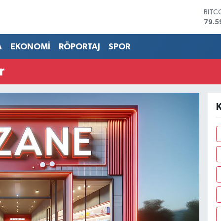
BITC
79.5
DOL
45,4
A
EKONOMİ
RÖPORTAJ
SPOR
EUR
53,3
r
STER
61,6
G.AL
686
BİST
14.5