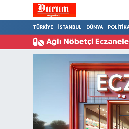
Nöbetçi Eczaneler
TÜRKİYE
İSTANBUL
DÜNYA
POLİTİK
Hava Durumu
Ağlı Nöbetçi Eczanele
Namaz Vakitleri
Trafik Durumu
Süper Lig Puan Durumu ve Fikstür
Tüm Manşetler
Son Dakika Haberleri
Haber Arşivi