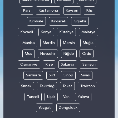
Kars
Kastamonu
Kayseri
Kilis
Kırıkkale
Kırklareli
Kırşehir
Kocaeli
Konya
Kütahya
Malatya
Manisa
Mardin
Mersin
Muğla
Muş
Nevşehir
Niğde
Ordu
Osmaniye
Rize
Sakarya
Samsun
Şanlıurfa
Siirt
Sinop
Sivas
Şırnak
Tekirdağ
Tokat
Trabzon
Tunceli
Uşak
Van
Yalova
Yozgat
Zonguldak