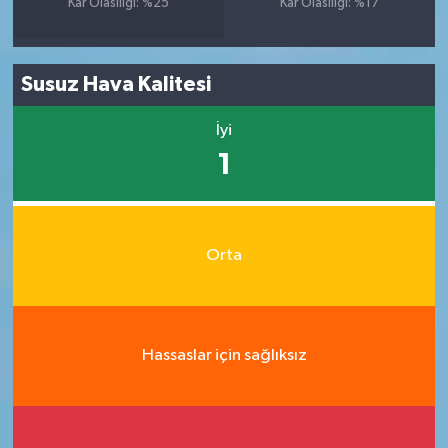
Kar Olasılığı: %25
Kar Olasılığı: %17
Susuz Hava Kalitesi
İyi
1
Orta
Hassaslar için sağlıksız