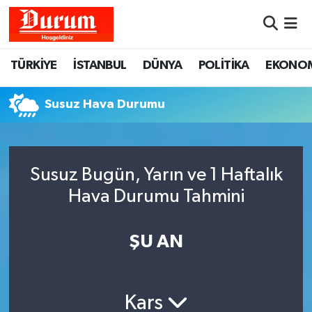
Nöbetçi Eczaneler
TÜRKİYE
İSTANBUL
DÜNYA
POLİTİKA
EKONO
Hava Durumu
Susuz Hava Durumu
Namaz Vakitleri
Trafik Durumu
Susuz Bugün, Yarın ve 1 Haftalık
Hava Durumu Tahmini
Süper Lig Puan Durumu ve Fikstür
Tüm Manşetler
ŞU AN
Son Dakika Haberleri
Kars
Haber Arşivi