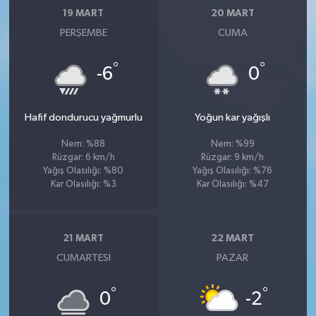
19 MART
20 MART
PERŞEMBE
CUMA
°
°
-6
0
Hafif dondurucu yağmurlu
Yoğun kar yağışlı
Nem: %88
Nem: %99
Rüzgar: 6 km/h
Rüzgar: 9 km/h
Yağış Olasılığı: %80
Yağış Olasılığı: %76
Kar Olasılığı: %3
Kar Olasılığı: %47
21 MART
22 MART
CUMARTESI
PAZAR
°
°
0
-2