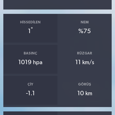
HISSEDILEN
NEM
°
1
%75
BASINÇ
RÜZGAR
1019
11
hpa
km/s
ÇIY
GÖRÜŞ
-1.1
10
km