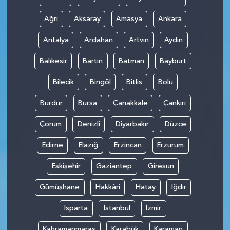
Ağrı
Aksaray
Amasya
Ankara
Antalya
Ardahan
Artvin
Aydın
Balıkesir
Bartın
Batman
Bayburt
Bilecik
Bingöl
Bitlis
Bolu
Burdur
Bursa
Çanakkale
Çankırı
Çorum
Denizli
Diyarbakır
Düzce
Edirne
Elazığ
Erzincan
Erzurum
Eskişehir
Gaziantep
Giresun
Gümüşhane
Hakkâri
Hatay
Iğdır
Isparta
İstanbul
İzmir
Kahramanmaraş
Karabük
Karaman