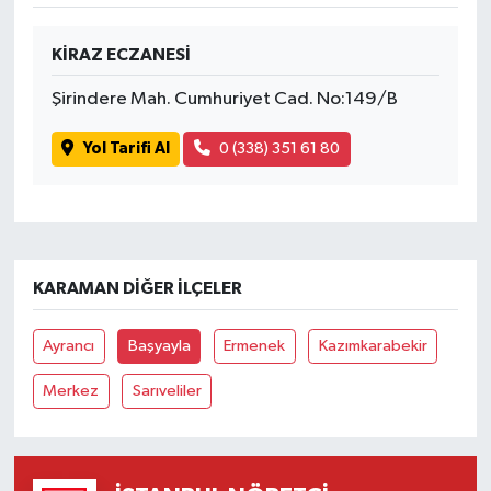
KİRAZ ECZANESİ
Şirindere Mah. Cumhuriyet Cad. No:149/B
Yol Tarifi Al
0 (338) 351 61 80
KARAMAN DIĞER İLÇELER
Ayrancı
Başyayla
Ermenek
Kazımkarabekir
Merkez
Sarıveliler