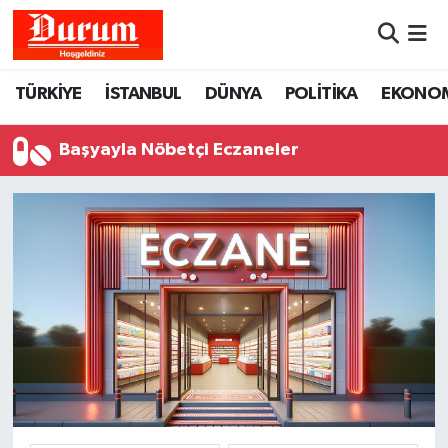
Nöbetçi Eczaneler
TÜRKİYE
İSTANBUL
DÜNYA
POLİTİKA
EKONO
Hava Durumu
Başyayla Nöbetçi Eczaneler
Namaz Vakitleri
Trafik Durumu
Süper Lig Puan Durumu ve Fikstür
Tüm Manşetler
Son Dakika Haberleri
Haber Arşivi