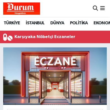
Nöbetçi Eczaneler
TÜRKİYE
İSTANBUL
DÜNYA
POLİTİKA
EKONO
Hava Durumu
Karşıyaka Nöbetçi Eczaneler
Namaz Vakitleri
Trafik Durumu
Süper Lig Puan Durumu ve Fikstür
Tüm Manşetler
Son Dakika Haberleri
Haber Arşivi