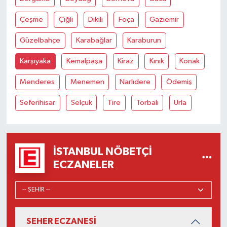
Çeşme
Çiğli
Dikili
Foça
Gaziemir
Güzelbahçe
Karabağlar
Karaburun
Karşıyaka
Kemalpaşa
Kiraz
Kınık
Konak
Menderes
Menemen
Narlıdere
Ödemiş
Seferihisar
Selçuk
Tire
Torbalı
Urla
İSTANBUL NÖBETÇI
ECZANELER
SEHER ECZANESİ