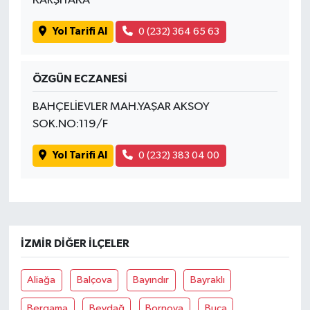
KARŞIYAKA
Yol Tarifi Al
0 (232) 364 65 63
ÖZGÜN ECZANESİ
BAHÇELİEVLER MAH.YAŞAR AKSOY
SOK.NO:119/F
Yol Tarifi Al
0 (232) 383 04 00
İZMIR DIĞER İLÇELER
Aliağa
Balçova
Bayındır
Bayraklı
Bergama
Beydağ
Bornova
Buca