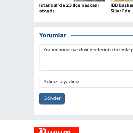
İstanbul'da 23 ilçe başkanı
İBB Başkan
atandı
Silivri'de
Yorumlar
Gönder