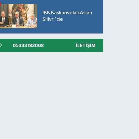
İBB Başkanvekili Aslan
Silivri'de
05333183008
İLETIŞIM