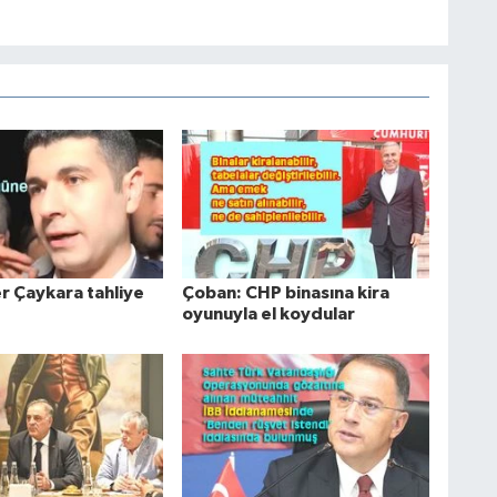
r Çaykara tahliye
Çoban: CHP binasına kira
oyunuyla el koydular