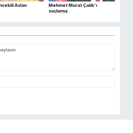
vekili Aslan
Mehmet Murat Çalık'ı
suçlamış