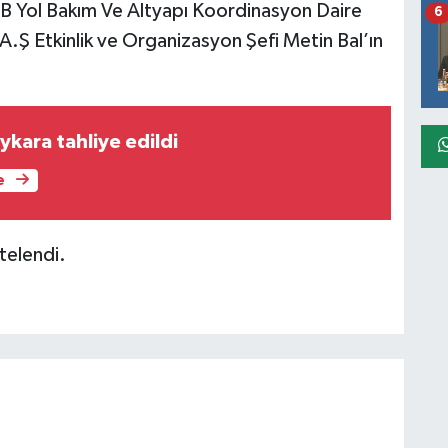
B Yol Bakım Ve Altyapı Koordinasyon Daire
6
.Ş Etkinlik ve Organizasyon Şefi Metin Bal’ın
kara tahliye edildi
e
telendi.