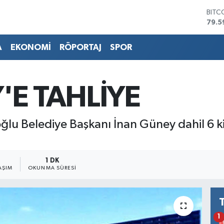
BITC
79.5
DOL
45,4
A
EKONOMİ
RÖPORTAJ
SPOR
EUR
53,3
STER
61,6
'E TAHLİYE
G.AL
686
BİST
lu Belediye Başkanı İnan Güney dahil 6 kiş
14.5
1
1 DK
AŞIM
OKUNMA SÜRESI
1