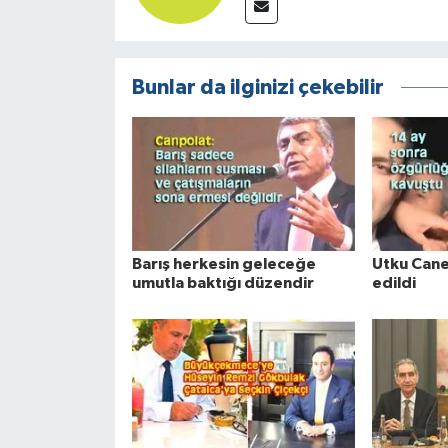
Bunlar da ilginizi çekebilir
Barış herkesin geleceğe
Utku Cane
umutla baktığı düzendir
edildi