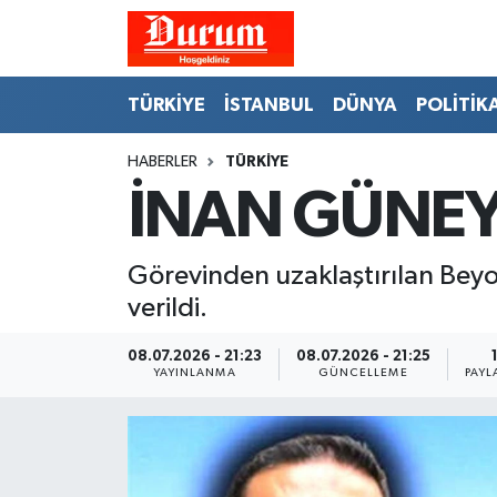
Nöbetçi Eczaneler
TÜRKİYE
İSTANBUL
DÜNYA
POLİTİK
Hava Durumu
HABERLER
TÜRKİYE
İNAN GÜNEY
Namaz Vakitleri
Trafik Durumu
Görevinden uzaklaştırılan Beyoğ
verildi.
Süper Lig Puan Durumu ve Fikstür
08.07.2026 - 21:23
08.07.2026 - 21:25
Tüm Manşetler
YAYINLANMA
GÜNCELLEME
PAYL
Son Dakika Haberleri
Haber Arşivi