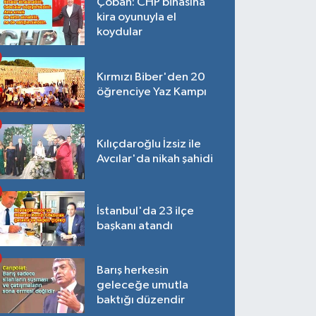
Çoban: CHP binasına
kira oyunuyla el
koydular
Kırmızı Biber'den 20
öğrenciye Yaz Kampı
Kılıçdaroğlu İzsiz ile
Avcılar'da nikah şahidi
İstanbul'da 23 ilçe
başkanı atandı
Barış herkesin
geleceğe umutla
baktığı düzendir