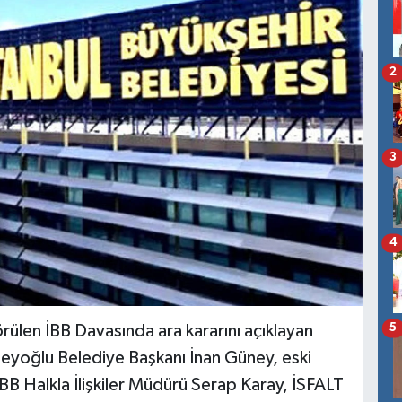
2
3
4
5
ülen İBB Davasında ara kararını açıklayan
eyoğlu Belediye Başkanı İnan Güney, eski
BB Halkla İlişkiler Müdürü Serap Karay, İSFALT