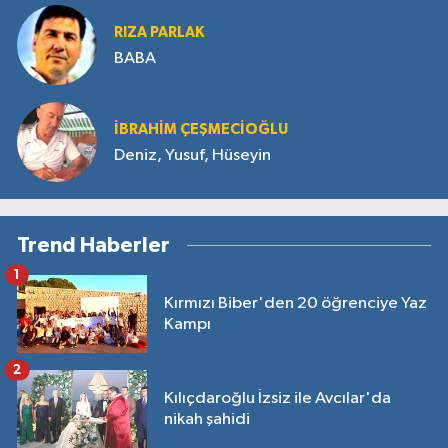
RIZA PARLAK
BABA
İBRAHIM ÇEŞMECİOĞLU
Deniz, Yusuf, Hüseyin
Trend Haberler
1
Kırmızı Biber'den 20 öğrenciye Yaz
Kampı
2
Kılıçdaroğlu İzsiz ile Avcılar'da
nikah şahidi