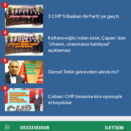
3
3 CHP'li Başkan Ak Parti'ye geçti
4
Kaftancıoğlu'ndan özür, Çapan'dan
'Utanın, utanmanız kaldıysa!'
açıklaması
5
Gürsel Tekin görevden alındı mı?
6
Çoban: CHP binasına kira oyunuyla
el koydular
05333183008
İLETIŞIM