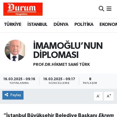
Nöbetçi Eczaneler
TÜRKİYE
İSTANBUL
DÜNYA
POLİTİKA
EKONO
Hava Durumu
İMAMOĞLU’NUN
Namaz Vakitleri
DİPLOMASI
Trafik Durumu
PROF.DR.HIKMET SAMI TÜRK
Süper Lig Puan Durumu ve Fikstür
16.03.2025 - 09:16
16.03.2025 - 09:17
8
YAYINLANMA
GÜNCELLEME
PAYLAŞIM
Tüm Manşetler
Paylaş
-
+
A
A
Son Dakika Haberleri
Haber Arşivi
“İstanbul Büyükşehir Belediye Başkanı
Ekrem