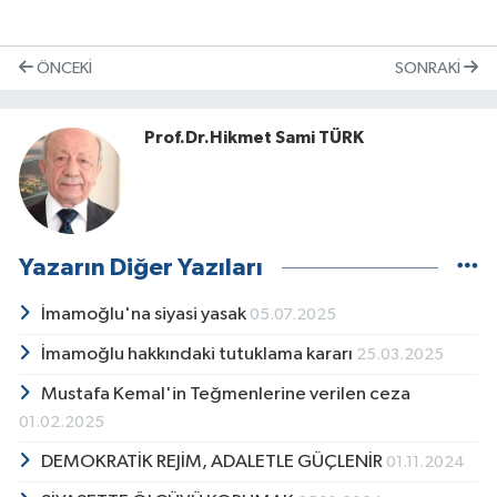
ÖNCEKI
SONRAKI
Prof.Dr.Hikmet Sami TÜRK
Yazarın Diğer Yazıları
İmamoğlu'na siyasi yasak
05.07.2025
İmamoğlu hakkındaki tutuklama kararı
25.03.2025
Mustafa Kemal'in Teğmenlerine verilen ceza
01.02.2025
DEMOKRATİK REJİM, ADALETLE GÜÇLENİR
01.11.2024