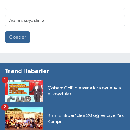
Gönder
Trend Haberler
1
Çoban: CHP binasına kira oyunuyla
el koydular
2
Kırmızı Biber'den 20 öğrenciye Yaz
Kampı