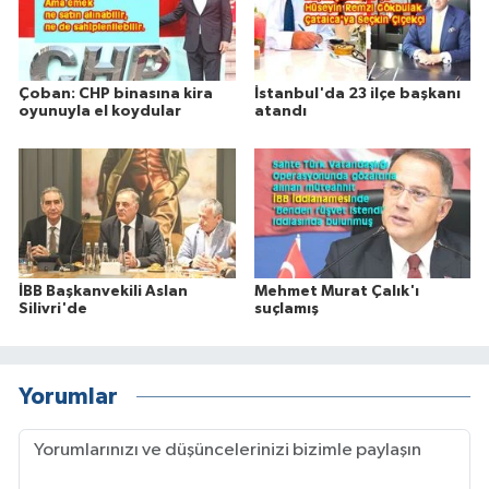
Çoban: CHP binasına kira
İstanbul'da 23 ilçe başkanı
oyunuyla el koydular
atandı
İBB Başkanvekili Aslan
Mehmet Murat Çalık'ı
Silivri'de
suçlamış
Yorumlar