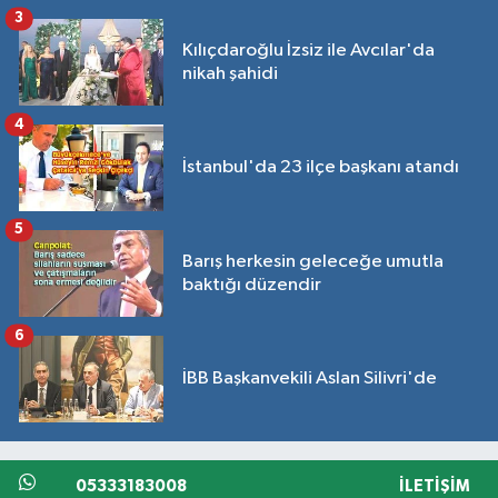
3
Kılıçdaroğlu İzsiz ile Avcılar'da
nikah şahidi
4
İstanbul'da 23 ilçe başkanı atandı
5
Barış herkesin geleceğe umutla
baktığı düzendir
6
İBB Başkanvekili Aslan Silivri'de
05333183008
İLETIŞIM