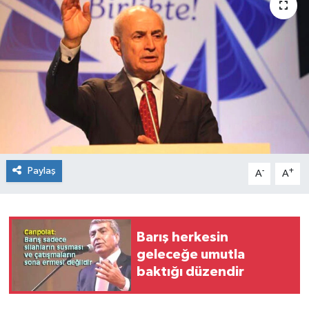
Paylaş
-
+
A
A
Barış herkesin
geleceğe umutla
baktığı düzendir