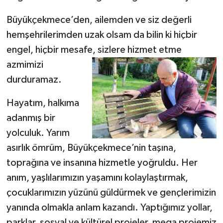
Büyükçekmece’den, ailemden ve siz değerli
hemşehrilerimden uzak olsam da bilin ki hiçbir
engel, hiçbir mesafe, sizlere hizmet etme
azmimizi
durduramaz.
Hayatım, halkıma
adanmış bir
yolculuk. Yarım
asırlık ömrüm, Büyükçekmece’nin taşına,
toprağına ve insanına hizmetle yoğruldu. Her
anım, yaşlılarımızın yaşamını kolaylaştırmak,
çocuklarımızın yüzünü güldürmek ve gençlerimizin
yanında olmakla anlam kazandı. Yaptığımız yollar,
parklar, sosyal ve kültürel projeler, mega projemiz