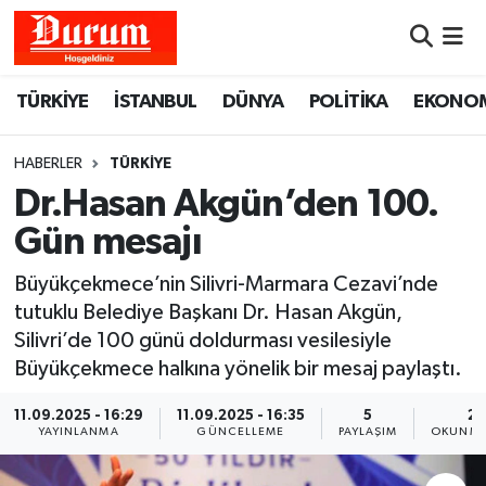
Nöbetçi Eczaneler
TÜRKİYE
İSTANBUL
DÜNYA
POLİTİKA
EKONO
Hava Durumu
HABERLER
TÜRKİYE
Namaz Vakitleri
Dr.Hasan Akgün’den 100.
Gün mesajı
Trafik Durumu
Büyükçekmece’nin Silivri-Marmara Cezavi’nde
Süper Lig Puan Durumu ve Fikstür
tutuklu Belediye Başkanı Dr. Hasan Akgün,
Silivri’de 100 günü doldurması vesilesiyle
Tüm Manşetler
Büyükçekmece halkına yönelik bir mesaj paylaştı.
Son Dakika Haberleri
11.09.2025 - 16:29
11.09.2025 - 16:35
5
2 
YAYINLANMA
GÜNCELLEME
PAYLAŞIM
OKUNMA
Haber Arşivi