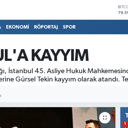
BITC
79.5
DOL
45,4
EUR
A
EKONOMİ
RÖPORTAJ
SPOR
53,3
STER
61,6
G.AL
UL'A KAYYIM
686
BİST
14.5
ğı, İstanbul 45. Asliye Hukuk Mahkemesinc
Yerine Gürsel Tekin kayyım olarak atandı. T
I
1