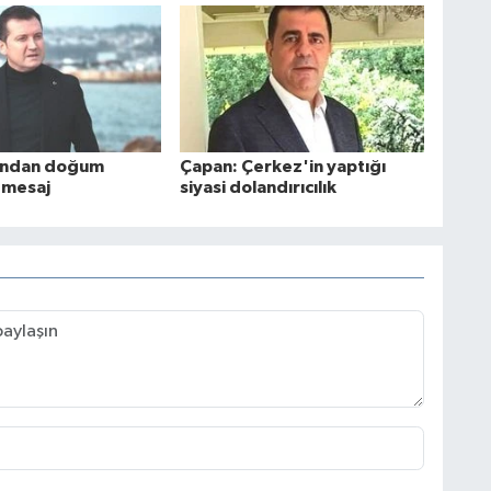
u'ndan doğum
Çapan: Çerkez'in yaptığı
 mesaj
siyasi dolandırıcılık