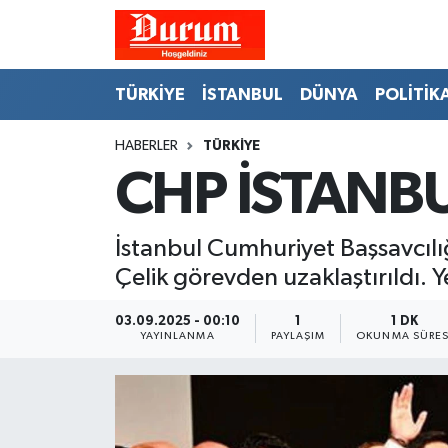
Nöbetçi Eczaneler
TÜRKİYE
İSTANBUL
DÜNYA
POLİTİK
Hava Durumu
HABERLER
TÜRKİYE
CHP İSTANB
Namaz Vakitleri
Trafik Durumu
İstanbul Cumhuriyet Başsavcılı
Çelik görevden uzaklaştırıldı. 
Süper Lig Puan Durumu ve Fikstür
03.09.2025 - 00:10
1
1 DK
Tüm Manşetler
YAYINLANMA
PAYLAŞIM
OKUNMA SÜRES
Son Dakika Haberleri
Haber Arşivi