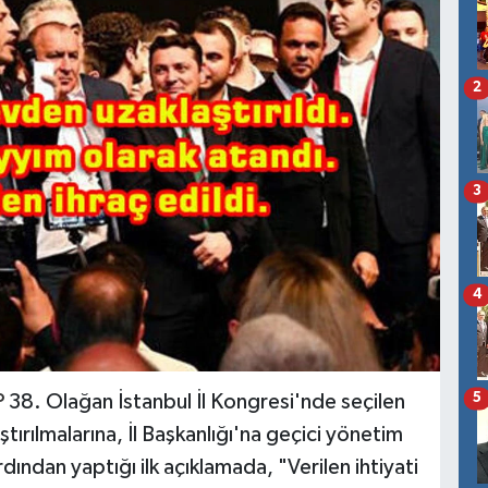
2
3
4
5
P
38. Olağan İstanbul İl Kongresi'nde seçilen
rılmalarına, İl Başkanlığı'na geçici yönetim
dından yaptığı ilk açıklamada, "Verilen ihtiyati