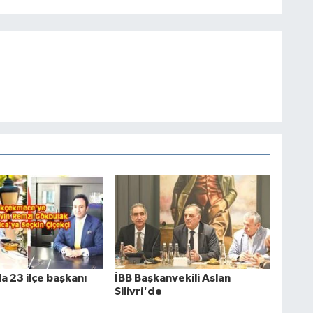
a 23 ilçe başkanı
İBB Başkanvekili Aslan
Silivri'de