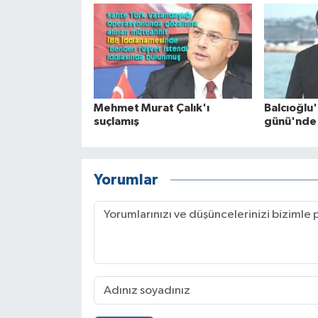
Mehmet Murat Çalık'ı
Balcıoğl
suçlamış
günü'nde
Yorumlar