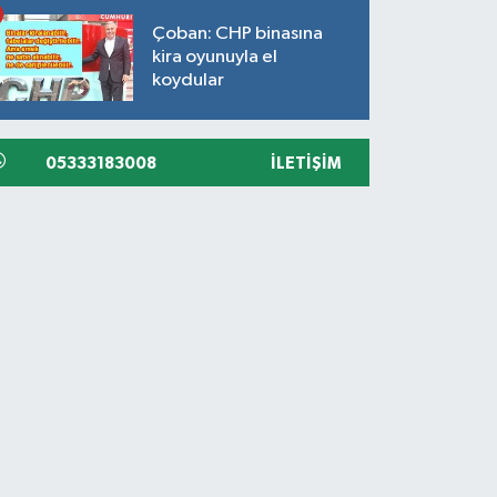
Çoban: CHP binasına
kira oyunuyla el
koydular
05333183008
İLETIŞIM