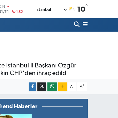
OIN
°
10
91,74
%-1.82
İstanbul
AR
3620
%0.02
O
8690
%0.19
LİN
0380
%0.18
TIN
2,09000
%0.19
100
98,00
%0
e İstanbul İl Başkanı Özgür
ekin CHP'den ihraç edild
-
+
A
A
Trend Haberler