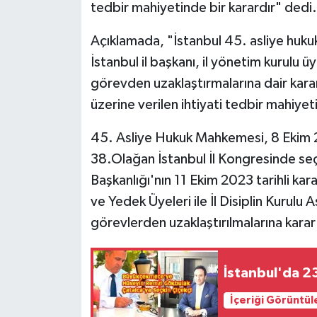
tedbir mahiyetinde bir karardır" dedi.
Açıklamada, "İstanbul 45. asliye huku
İstanbul il başkanı, il yönetim kurulu üy
görevden uzaklaştırmalarına dair karar
üzerine verilen ihtiyati tedbir mahiyeti
45. Asliye Hukuk Mahkemesi, 8 Ekim 2
38.Olağan İstanbul İl Kongresinde seçi
Başkanlığı'nın 11 Ekim 2023 tarihli kara
ve Yedek Üyeleri ile İl Disiplin Kurulu
görevlerden uzaklaştırılmalarına karar
İstanbul'da 23
İçeriği Görüntül