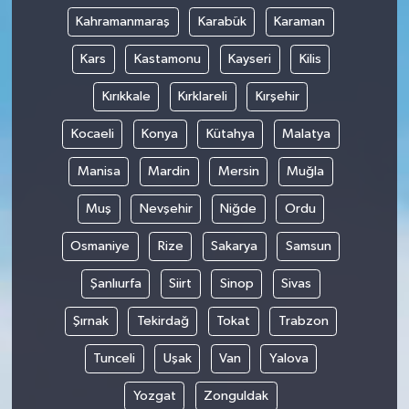
Kahramanmaraş
Karabük
Karaman
Kars
Kastamonu
Kayseri
Kilis
Kırıkkale
Kırklareli
Kırşehir
Kocaeli
Konya
Kütahya
Malatya
Manisa
Mardin
Mersin
Muğla
Muş
Nevşehir
Niğde
Ordu
Osmaniye
Rize
Sakarya
Samsun
Şanlıurfa
Siirt
Sinop
Sivas
Şırnak
Tekirdağ
Tokat
Trabzon
Tunceli
Uşak
Van
Yalova
Yozgat
Zonguldak