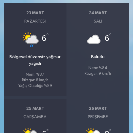
23 MART
24 MART
PAZARTESI
SALI
°
°
6
6
Bölgesel düzensiz yağmur
Bulutlu
yağışlı
Nem: %84
Rüzgar: 9 km/h
Nem: %87
Rüzgar: 8 km/h
Yağış Olasılığı: %89
25 MART
26 MART
ÇARŞAMBA
PERŞEMBE
°
°