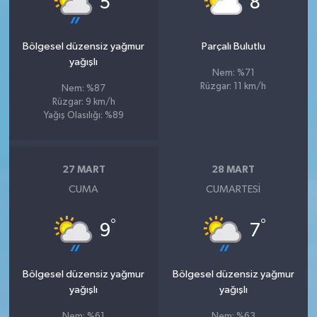
5
8
Bölgesel düzensiz yağmur
Parçalı Bulutlu
yağışlı
Nem: %71
Rüzgar: 11 km/h
Nem: %87
Rüzgar: 9 km/h
Yağış Olasılığı: %89
27 MART
28 MART
CUMA
CUMARTESI
°
°
9
7
Bölgesel düzensiz yağmur
Bölgesel düzensiz yağmur
yağışlı
yağışlı
Nem: %61
Nem: %63