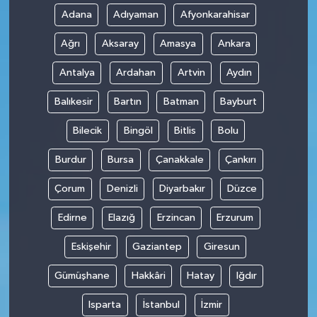
Adana
Adıyaman
Afyonkarahisar
Ağrı
Aksaray
Amasya
Ankara
Antalya
Ardahan
Artvin
Aydın
Balıkesir
Bartın
Batman
Bayburt
Bilecik
Bingöl
Bitlis
Bolu
Burdur
Bursa
Çanakkale
Çankırı
Çorum
Denizli
Diyarbakır
Düzce
Edirne
Elazığ
Erzincan
Erzurum
Eskişehir
Gaziantep
Giresun
Gümüşhane
Hakkâri
Hatay
Iğdır
Isparta
İstanbul
İzmir