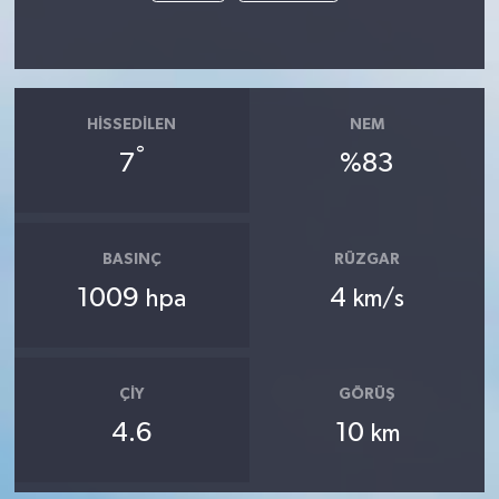
HISSEDILEN
NEM
°
7
%83
BASINÇ
RÜZGAR
1009
4
hpa
km/s
ÇIY
GÖRÜŞ
4.6
10
km