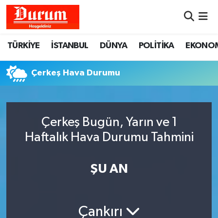
Nöbetçi Eczaneler
TÜRKİYE
İSTANBUL
DÜNYA
POLİTİKA
EKONO
Hava Durumu
Çerkeş Hava Durumu
Namaz Vakitleri
Trafik Durumu
Çerkeş Bugün, Yarın ve 1
Haftalık Hava Durumu Tahmini
Süper Lig Puan Durumu ve Fikstür
Tüm Manşetler
ŞU AN
Son Dakika Haberleri
Çankırı
Haber Arşivi