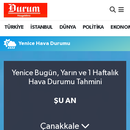
Nöbetçi Eczaneler
TÜRKİYE
İSTANBUL
DÜNYA
POLİTİKA
EKONO
Hava Durumu
Yenice Hava Durumu
Namaz Vakitleri
Trafik Durumu
Yenice Bugün, Yarın ve 1 Haftalık
Hava Durumu Tahmini
Süper Lig Puan Durumu ve Fikstür
Tüm Manşetler
ŞU AN
Son Dakika Haberleri
Çanakkale
Haber Arşivi