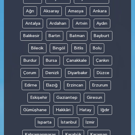
Ağrı
Aksaray
Amasya
Ankara
Antalya
Ardahan
Artvin
Aydın
Balıkesir
Bartın
Batman
Bayburt
Bilecik
Bingöl
Bitlis
Bolu
Burdur
Bursa
Çanakkale
Çankırı
Çorum
Denizli
Diyarbakır
Düzce
Edirne
Elazığ
Erzincan
Erzurum
Eskişehir
Gaziantep
Giresun
Gümüşhane
Hakkâri
Hatay
Iğdır
Isparta
İstanbul
İzmir
Kahramanmaraş
Karabük
Karaman