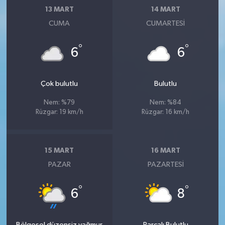
13 MART
14 MART
CUMA
CUMARTESI
°
°
6
6
Çok bulutlu
Bulutlu
Nem: %79
Nem: %84
Rüzgar: 19 km/h
Rüzgar: 16 km/h
15 MART
16 MART
PAZAR
PAZARTESI
°
°
6
8
Bölgesel düzensiz yağmur
Parçalı Bulutlu