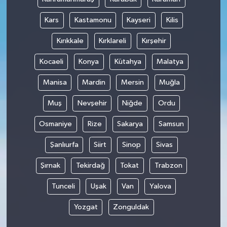
Kars
Kastamonu
Kayseri
Kilis
Kırıkkale
Kırklareli
Kırşehir
Kocaeli
Konya
Kütahya
Malatya
Manisa
Mardin
Mersin
Muğla
Muş
Nevşehir
Niğde
Ordu
Osmaniye
Rize
Sakarya
Samsun
Şanlıurfa
Siirt
Sinop
Sivas
Şırnak
Tekirdağ
Tokat
Trabzon
Tunceli
Uşak
Van
Yalova
Yozgat
Zonguldak