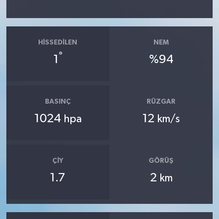
HISSEDILEN
NEM
°
1
%94
BASINÇ
RÜZGAR
1024
12
hpa
km/s
ÇIY
GÖRÜŞ
1.7
2
km