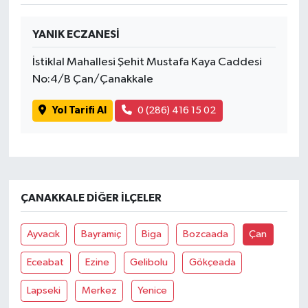
YANIK ECZANESİ
İstiklal Mahallesi Şehit Mustafa Kaya Caddesi
No:4/B Çan/Çanakkale
Yol Tarifi Al
0 (286) 416 15 02
ÇANAKKALE DIĞER İLÇELER
Ayvacık
Bayramiç
Biga
Bozcaada
Çan
Eceabat
Ezine
Gelibolu
Gökçeada
Lapseki
Merkez
Yenice