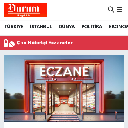
Nöbetçi Eczaneler
TÜRKİYE
İSTANBUL
DÜNYA
POLİTİKA
EKONO
Hava Durumu
Çan Nöbetçi Eczaneler
Namaz Vakitleri
Trafik Durumu
Süper Lig Puan Durumu ve Fikstür
Tüm Manşetler
Son Dakika Haberleri
Haber Arşivi