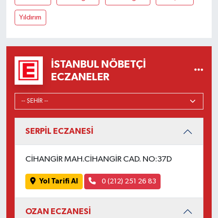
Yıldırım
İSTANBUL NÖBETÇI
ECZANELER
SERPİL ECZANESİ
CİHANGİR MAH.CİHANGİR CAD. NO:37D
Yol Tarifi Al
0 (212) 251 26 83
OZAN ECZANESİ