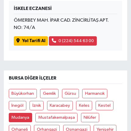
İSKELE ECZANESİ
ÖMERBEY MAH. İPAR CAD. ZİNCİRLİTAŞ APT.
NO: 74/A
Yol Tarifi Al
0 (224) 544 63 00
BURSA DIĞER İLÇELER
Büyükorhan
Gemlik
Gürsu
Harmancık
İnegöl
İznik
Karacabey
Keles
Kestel
Mudanya
Mustafakemalpaşa
Nilüfer
Orhaneli
Orhangazi
Osmangazi
Yenişehir