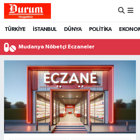
Nöbetçi Eczaneler
TÜRKİYE
İSTANBUL
DÜNYA
POLİTİKA
EKONO
Hava Durumu
Mudanya Nöbetçi Eczaneler
Namaz Vakitleri
Trafik Durumu
Süper Lig Puan Durumu ve Fikstür
Tüm Manşetler
Son Dakika Haberleri
Haber Arşivi